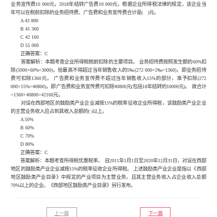
业务宣传费10 000元，2018年结转广告费10 000元，根据企业所得税法律的规定，该企业当
年可以在税前扣除的业务招待费、广告费和业务宣传费合计是( )元。
A 43 800
B 41 360
C 42 160
D 55 000
正确答案：C
答案解析：本题考查企业所得税税前扣除的主要项目。 业务招待费按照发生额的60%扣
除(5000×60%=3000)，但最高不得超过当年销售收入的5‰(272 000×5‰=1360)，即业务招待
费可扣除1360元。 广告费和业务宣传费不超过当年销售收入15%的部分，准予扣除(272
000×15%=40800)，即广告费和业务宣传费可扣除40800元(包括18年结转的10000元)。 故合计
=1360+40800=42160元。
对设在西部地区的鼓励类产业企业减按15%的税率征收企业所得税，该鼓励类产业企业
的主营业务收入应占到其收入总额的( )以上。
A 50%
B 60%
C 70%
D 80%
正确答案：C
答案解析：本题考查所得税优惠税率。 自2011年1月1日至2020年12月31日，对设在西部
地区的鼓励类产业企业减按15%的税率征收企业所得税。 上述鼓励类产业企业是指以《西部
地区鼓励类产业目录》中规定的产业项目为主营业务，且其主营业务收入占企业收入总额
70%以上的企业。《西部地区鼓励类产业目录》另行发布。
上一篇
下一篇