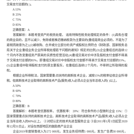
交易支付总额的( )。
A 15%
B 25%
C 75%
D 85%
正确答案：A
答案解析：本题考查资产的税务处理。 适用特殊性税务处理规定的条件：(1)具有合理
的商业目的，且不以减少、免除或者推迟缴纳税款为主要目的(重组是商业必须的，不是为了
避税而故意为之);(2)被收购、合并或分立部分的资产或股权比例符合《财政部、国家税务总
局关于企业重组业务企业所得税处理若干问题的通知》规定的比例;(3)企业重组后的连续12
个月内不改变重组资产原来的实质性经营活动;(4)重组交易对价中涉及股权支付金额不得高
于交易支付总额的85%，即重组交易对价中非股权支付金额不得高于交易支付总额的15%。
(5)企业重组中取得股权支付的原主要股东，在重组后连续12个月内，不得转让所取得的股
权。
根据企业所得税法，国家需要重点扶持的高新技术企业，减按15%的税率征收企业所得
税。但高新技术企业取得的高新技术产品(服务)收入必须占企业当年总收入的( )以上。
A 50%
B 60%
C 70%
D 80%
正确答案：B
答案解析：本题考查优惠税率。 优惠税率： 20%：符合条件的小型微利企业 15%：①
国家需要重点扶持的高新技术企业。高新技术企业取得的高新技术产品(服务)收入必须占企
业当年总收入的60%以上。 ②对经认定的技术先进型服务企业 ③自2011年1月1日起至2020
年12月31日止，对设在西部地区的鼓励类产业企业
企业2019年度销售收入为272 000元，发生业务招待费5 000元，发生广告费30 000元，