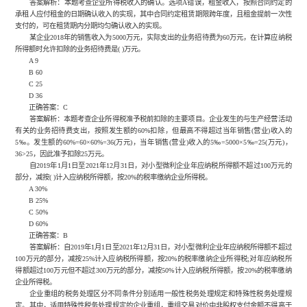
答案解析：本题考查企业所得税收入的确认。选项A错误，租金收入，按照合同约定的
承租人应付租金的日期确认收入的实现，其中合同约定租赁期限跨年度，且租金提前一次性
支付的，可在租赁期内分期均匀确认收入的实现。
某企业2018年的销售收入为5000万元，实际支出的业务招待费为60万元，在计算应纳税
所得额时允许扣除的业务招待费是( )万元。
A 9
B 60
C 25
D 36
正确答案：C
答案解析：本题考查企业所得税准予税前扣除的主要项目。企业发生的与生产经营活动
有关的业务招待费支出，按照发生额的60%扣除，但最高不得超过当年销售(营业)收入的
5‰。发生额的60%=60×60%=36(万元)，当年销售(营业)收入的5‰=5000×5‰=25(万元)，
36>25，因此准予扣除25万元。
自2019年1月1日至2021年12月31日，对小型微利企业年应纳税所得额不超过100万元的
部分，减按( )计入应纳税所得额，按20%的税率缴纳企业所得税。
A 30%
B 25%
C 50%
D 60%
正确答案：B
答案解析：自2019年1月1日至2021年12月31日，对小型微利企业年应纳税所得额不超过
100万元的部分，减按25%计入应纳税所得额，按20%的税率缴纳企业所得税;对年应纳税所
得额超过100万元但不超过300万元的部分，减按50%计入应纳税所得额，按20%的税率缴纳
企业所得税。
企业重组的税务处理区分不同条件分别适用一般性税务处理规定和特殊性税务处理规
定。其中，适用特殊性税务处理规定的企业重组，重组交易对价中非股权支付金额不得高于