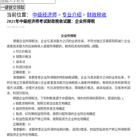
一键提交领取
当前位置：
中级经济师
>
专业介绍
>
财政税收
2021年中级经济师考试财政税收试题：企业所得税
2021-06-07 15:38
企业所得税
根据企业所得税法，企业与其关联方之问的业务往来，不符合独立交易原则而减少企业
或者其关联方的应纳税收入或者所得额的，税务机关有权按照( )调整。
A 可比价格法
B 销售价格法
C 成本法
D 利润分割法
正确答案：D
答案解析：本题考查企业所得税的特别纳税调整。企业与其关联方之间的业务往来，不
符合独立交易原则而减少企业或者其关联方应纳税收入或者所得额的，税务机关有权按照合
理方法调整。合理方法包括：可比非受控价格法、再销售价格法、成本加成法、交易净利润
法、利润分割法。
根据企业所得税法，下列判断来源于中国境内、境外的所得的原则中，错误的是( )。
A 销售货物所得，按照交易活动发生地确定
B 提供劳务所得，按照劳务发生地确定
C 股息、红利等权益性所得，按照分配所得的企业所在地确定
D 权益性投资资产转让所得，按照投资方企业所在地确定
正确答案：D
答案解析：本题考查企业所得的征税对象。选项D错误，权益性投资资产转让所得按照
被投资企业所在地确定。