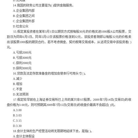
D.优先股
14.我国的财务公司主要是为( )提供金融服务。
A.企业集团内部
B.企业集团之间
C.企业集团外部
D.社会公众
15.假定某投资者在某年3月1日以期货方式按每股30元的价格买进1000股A公司股票，交
割日为同年6月1日。同年5月12日该股票价格涨到32元，该投资者随即以每股32元的价格卖
出该股票1000股的期货合约。若不考虑佣金、契约税等交易成本，从这项交易中该投资者( )
元。
A.亏损2000元
B.亏损3000元
C.获利2000元
D.获利3000元
16.贷款及法定存款准备金的增加会使本行可用头寸( )。
A.减少
B.增加
C.不变
D.无法预测
17.假定较早前在上海证券交易所已上市的某只非ST股票，2009年7月14日(交易日)的收
盘价格为3.00元，则可预期其2009年7月15日(交易日)的收盘价最高不会超过( )元。
A.3.00
B.3.03
C.3.15
D.3.30
18.会计主体的生产经营活动将无限期地延续下去，是指( )。
A.会计主体假设