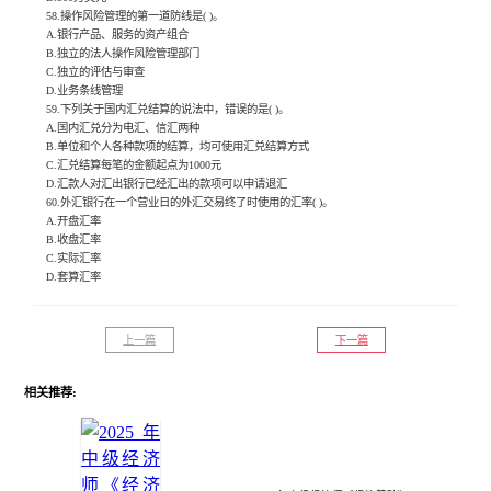
58.操作风险管理的第一道防线是( )。
A.银行产品、服务的资产组合
B.独立的法人操作风险管理部门
C.独立的评估与审查
D.业务条线管理
59.下列关于国内汇兑结算的说法中，错误的是( )。
A.国内汇兑分为电汇、信汇两种
B.单位和个人各种款项的结算，均可使用汇兑结算方式
C.汇兑结算每笔的金额起点为1000元
D.汇款人对汇出银行已经汇出的款项可以申请退汇
60.外汇银行在一个营业日的外汇交易终了时使用的汇率( )。
A.开盘汇率
B.收盘汇率
C.实际汇率
D.套算汇率
上一篇
下一篇
相关推荐: