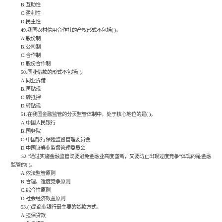
B.互助性
C.盈利性
D.民主性
49.我国农村信用合作社的产权形式不包括( )。
A.股份制
B.公司制
C.合作制
D.股份合作制
50.同业借款的形式不包括( )。
A.同业拆借
B.再贴现
C.转抵押
D.转贴现
51.在我国金融监管的分页监管体制中，处于核心地位的是( )。
A.中国人民银行
B.国务院
C.中国银行保险监督管理委员会
D.中国证券业监督管理委员会
52.“通过实施金融监管既要避免金融业高度垄断，又要防止出现过度竞争”体现的是金融
监管的( )。
A.依法监管原则
B.合理、适度竞争原则
C.综合性原则
D.社会经济效益原则
53.( )是商业银行最主要的贷款方式。
A.担保贷款