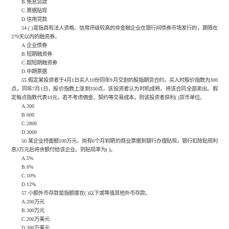
B.免息贷款
C.票据贴现
D.信用贷款
54.( )是指具有法人资格、信用评级较高的非金融企业在银行间债券市场发行的，期限在
270天以内的融资券。
A.企业债券
B.短期融资券
C.超短期融资券
D.中期票据
55.假定某投资者于4月1日买人10份同年9月交割的股指期货合约，买入时股价指数为300
点。同年7月1日，股价指数上涨到330点，该投资者认为时机成熟，将该合同全部卖出。假
定每点指数代表10元，若不考虑佣金、契约等交易成本，则该投资者获利( )货币单位。
A.300
B.600
C.2800
D.3000
56.某企业持面额100万元，尚有6个月到期的商业票据到银行办理贴现，银行扣除贴现利
息3万元后将余额付给该企业。则贴现率为( )。
A.5%
B.6%
C.10%
D.12%
57.小额外币存款是指额度在( )以下或等值其他外币存款。
A.200万元
B.300万元
C.200万美元
D.300万美元