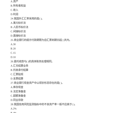
A.资产
B.所有者权益
C.收入
D.利润
24.我国外汇汇率采用的是( )。
A.美元标价法
B.人民币标价法
C.间接标价法
D.直接标价法
25.商业银行的提示付款期限为自汇票到期日起( )天内。
A.30
B.20
C.15
D.10
26.委托收款与( )的具体账务处理相同。
A.汇兑结算业务
B.托收承付结算
C.汇票贴现
D.支票结算
27.商业银行现金资产中以现钞形态存在的是( )。
A.库存现金
B.法定准备金
C.超额准备金
D.同业存款
28.我国信用风险监测指标中的不良资产率一般不应高于( )。
A.2%
B.4%