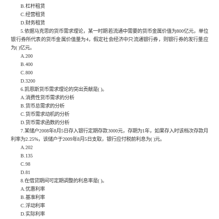
B.杠杆租赁
C.经营租赁
D.财务租赁
5.依据马克思的货币需求理论，某一时期若流通中需要的货币金属价值为800亿元，单位
银行券所代表的货币金属价值量为4，假定社会经济中只流通银行券，则银行券的发行量应
为( )亿元。
A.200
B.400
C.800
D.3200
6.凯恩斯货币需求理论的突出贡献是( )。
A.消费性货币需求的分析
B.货币总需求的分析
C.货币需求动机的分析
D.货币需求函数的分析
7.某储户2008年8月5日存入银行定期存款3000元，存期为1年，如果存入时该档次存款月
利率为2.25%，该储户于2009年8月5日支取，银行应付税前利息为( )元。
A.202
B.135
C.98
D.81
8.在借贷期间可定期调整的利息率是( )。
A.优惠利率
B.基准利率
C.浮动利率
D.实际利率