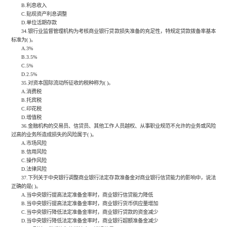
B.利息收入
C.贴现资产利息调整
D.单位活期存款
34.银行业监督管理机构为考核商业银行贷款损失准备的充足性，特规定贷款拨备率基本
标准为( )。
A.3%
B.3.5%
C.5%
D.2.5%
35.对资本国际流动所征收的税种称为( )。
A.消费税
B.托宾税
C.印花税
D.增值税
36.金融机构的交易员、信贷员、其他工作人员越权、从事职业规范不允许的业务或风险
过高的业务所造成损失的风险属于( )。
A.市场风险
B.信用风险
C.操作风险
D.法律风险
37.下列关于中央银行调整商业银行法定存款准备金对商业银行信贷能力的影响中，说法
正确的是( )。
A.当中央银行提高法定准备金率时，商业银行信贷能力降低
B.当中央银行提高法定准备金率时，商业银行货币供应量增加
C.当中央银行降低法定准备金率时，商业银行贷款的资金减少
D.当中央银行降低法定准备金率时，商业银行超额准备金减少