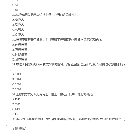
C.5%
D.8%
29.信托公司是指从事信托业务，充当( )的金融机构。
A.委托人
B.受托人
C.代管人
D.保证人
30.投资不仅转移了资源，而且获取了控制权的国际资本流动通常是( )。
A.间接投资
B.直接投资
C.国际借贷
D.证券投资
31.中国人民银行取消对贷款规模的控制，对商业银行全面实行资产负债比例管理始于( )
年。
A.1983
B.1998
C.2000
D.2003
32.汇款的方式可以分为电汇、信汇、票汇，其中，信汇简称( )。
A.D/D
B.T/T
C.M/T
D.D/T
33.银行受理票据贴现时，会计部门收到贴现凭证，将扣除贴现利息后的贴现金额贷记(
)。
A.贴现资产