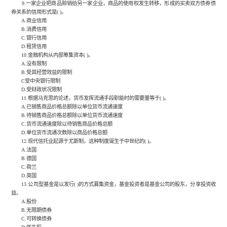
9.一家企业把商品赊销给另一家企业，商品的使用权发生转移，形成的买卖双方债券债
券关系的信用形式是( )。
A.商业信用
B.消费信用
C.银行信用
D.租赁信用
10.金融机构从内部筹集资本( )。
A.没有限制
B.受其经营效益的限制
C受中央银行限制
D.受财政状况限制
11.根据马克思的论述，货币发挥流通手段职能时的需要量等于( )。
A.已销售商品价格总额除以单位货币流通速度
B.待销售商品价格总额除以单位货币流通速度
C.货币流通速度除以待销售商品价格总额
D.单位货币流通次数除以商品价格总额
12.现代信托业起源于尤斯制，这种制度诞生于中世纪的( )。
A.法国
B.德国
C.荷兰
D.英国
13.公司型基金是以发行( )的方式募集资金，基金投资者是基金公司的股东，分享投资收
益。
A.股份
B.无限期债券
C.可转换债券