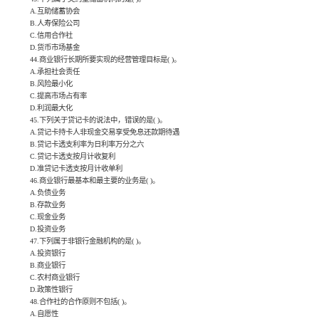
A.互助储蓄协会
B.人寿保险公司
C.信用合作社
D.货币市场基金
44.商业银行长期所要实现的经营管理目标是( )。
A.承担社会责任
B.风险最小化
C.提高市场占有率
D.利润最大化
45.下列关于贷记卡的说法中，错误的是( )。
A.贷记卡持卡人非现金交易享受免息还款期待遇
B.贷记卡透支利率为日利率万分之六
C.贷记卡透支按月计收复利
D.准贷记卡透支按月计收单利
46.商业银行最基本和最主要的业务是( )。
A.负债业务
B.存款业务
C.现金业务
D.投资业务
47.下列属于非银行金融机构的是( )。
A.投资银行
B.商业银行
C.农村商业银行
D.政策性银行
48.合作社的合作原则不包括( )。
A.自愿性