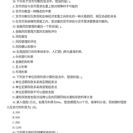
38.下列关于货币均衡的说法中，错误的是( )。
A.货币供给与货币需求在量上绝对相等时不可能的
B.货币均衡是一种静态的平衡
C.货币均衡仅仅表现和反映经济变量之间存在的一种大致趋同、相互协调的关系
D.在货币容纳弹性限度之内，变动着的货币供给与货币需求都算是均衡的。
39.金融风险管理的最后一个阶段是( )。
A.金融风险管理方案的实施和评价
B.风险报告
C.风险管理的评估
D.风险确认和审计
40.在我国现行的利率体系中，人们把( )称为基准利率。
A.中央银行利率
B.金融机构利率
C.名义利率
D.市场利率
41.下列关于单位存款利息计算的说法中，错误的是( )。
A.单位活期存款多采用定期结息法
B.单位定期存款多采用逐笔结息法
C.单位定期存款不可以提前支取
D.通知存款按支取日挂牌公告的同期同档次通知存款利率计息
42.某人借款1万元，如果月利率为6‰，借款期限为10个月，按单利计息，则到期时借款
人应支付的利息为( )元。
A.500
B.600
C.800
D.1200
43.下列属于契约型储蓄机构的是( )。