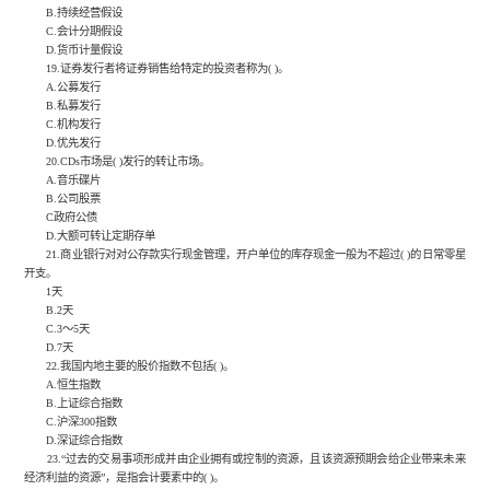
B.持续经营假设
C.会计分期假设
D.货币计量假设
19.证券发行者将证券销售给特定的投资者称为( )。
A.公募发行
B.私募发行
C.机构发行
D.优先发行
20.CDs市场是( )发行的转让市场。
A.音乐碟片
B.公司股票
C政府公债
D.大额可转让定期存单
21.商业银行对对公存款实行现金管理，开户单位的库存现金一般为不超过( )的日常零星
开支。
1天
B.2天
C.3〜5天
D.7天
22.我国内地主要的股价指数不包括( )。
A.恒生指数
B.上证综合指数
C.沪深300指数
D.深证综合指数
23.“过去的交易事项形成并由企业拥有或控制的资源，且该资源预期会给企业带来未来
经济利益的资源”，是指会计要素中的( )。