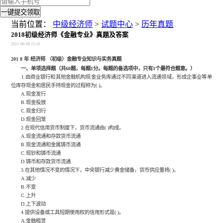
一键提交领取
当前位置：
中级经济师
>
试题中心
>
历年真题
2018初级经济师《金融专业》真题及答案
2021-06-08 15:19
201
8
年
经济师
（初级）金融专业知识与实务真题
一、单项选择题（共
60
题，每题
1
分。每题的备选项中，只有
1
个最符合题意。）
1.由商业银行和其他金融机构现金业务库通过不同渠道进入流通领域，形成企事业等单
位库存现金和居民手持现金的过程称为( )。
A.现金发行
B.现金投放
C.现金归行
D.现金回笼
2.在现代信用货币制度下，货币流通由( )构成。
A.现金流通和存款货币流通
B.现金流通和金属铸币流通
C.现钞和铸币流通
D.铸币和存款货币流通
3.在其他情况不变的情况下，中央银行减少黄金储备，货币供应量将( )。
A.减少
B.不变
C.上升
D.上下波动
4.提供设备或工具短期使用权的信用形式是( )。
A.金融租赁