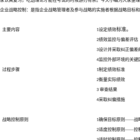
家认真复习，吃透理论才能在考试的时候游刃有余。今天小编为大家整理
企业战略控制：是指企业战略管理者及参与战略的实施者根据战略目标和
标准。
主要内容
设定
1
绩效
绩效监控与偏差
2
评估
设计并采取纠正偏差
3
监控外部环境的关键
4
过程步骤
制定绩效标准
1
衡量实际绩效
2
审查结果
3
采取纠偏措施
4
战略控制原则
确保目标原则——战
1
适度控制原则——控
2
适时控制原则——控
3