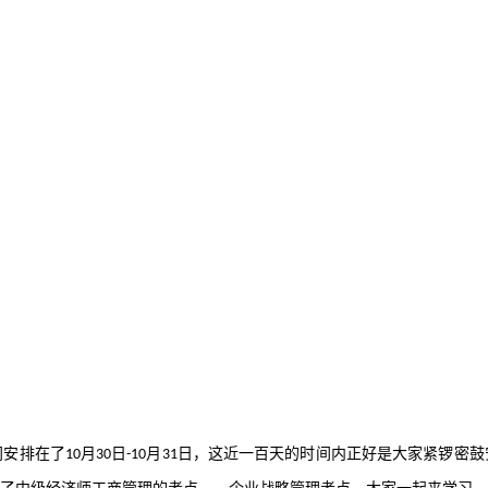
间安排在了
月
日
月
日，这近一百天的时间内正好是大家紧锣密鼓
10
30
-10
31