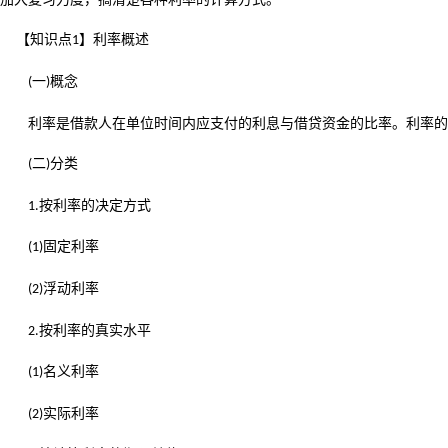
【知识点
】利率概述
1
一
概念
(
)
利率是借款人在单位时间内应支付的利息与借贷资金的比率。利率的高
二
分类
(
)
按利率的决定方式
1.
固定利率
(1)
浮动利率
(2)
按利率的真实水平
2.
名义利率
(1)
实际利率
(2)