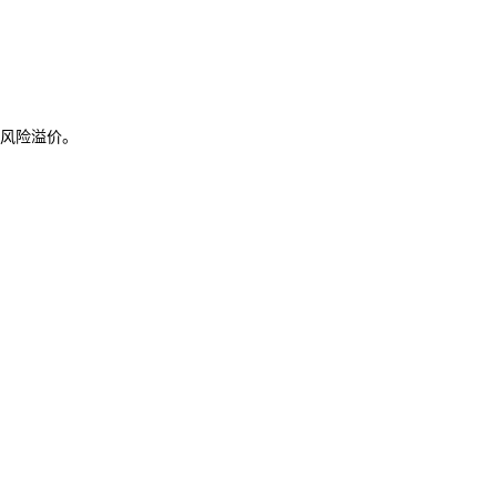
风险溢价。