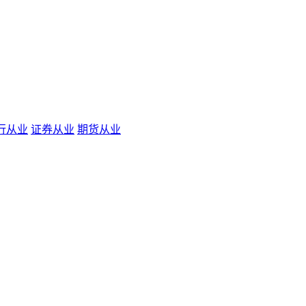
行从业
证券从业
期货从业