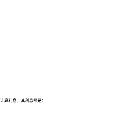
计算利息。其利息额是：