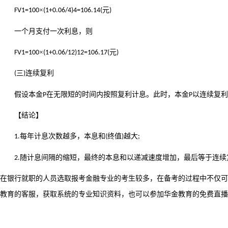
×
元
FV1=100
(1+0.06/4)4=106.14(
)
一个月支付一次利息，则
×
元
FV1=100
(1+0.06/12)12=106.17(
)
三
连续复利
(
)
假设本金
在无限短的时间内按照复利计息。此时，本金
以连续复利
P
P
【结论】
每年计息次数越多，本息和
终值
越大
1.
(
)
;
随计息间隔的缩短，最终的本息和以递减速度增加，最后等于连续
2.
在银行就职的人员选取报考金融专业的考生较多，在备考的过程中不仅可
教育的客服，获取系统的专业知识资料，也可以参加华金教育的免费直播