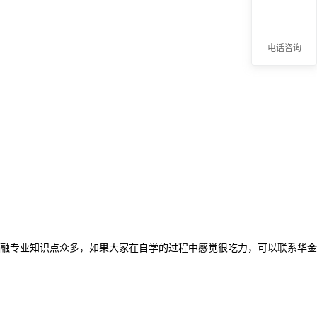
电话咨询
折
叠
融专业知识点众多，如果大家在自学的过程中感觉很吃力，可以联系华金