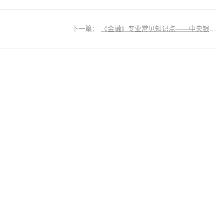
下一篇：
《金融》专业常见知识点——中央银行制度