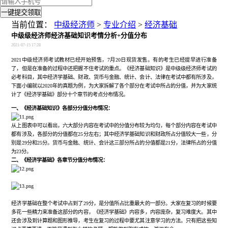
一键提交领取
当前位置：
中级经济师
>
专业介绍
>
经济基础
中级级经济师经济基础知识考情分析+分值分布
2021-07-15 17:28
2021
中级经济师考试教材已经开始预售，
7
月
20
日现货发售。有的考生已经提早进行准备
了，但是在准备的过程中还把握不住考试的重点。《经济基础知识》是中级级经济师考试的
必考科目，其中经济学基础、财政、货币与金融、统计、会计、法律在考试中都有所涉及，
下面小编就以
2020
年的真题为例，为大家拆解了各个部分在考试中所占的分值，并为大家统
计了《经济学基础》部分十个章节的考点分布情况。
一、
《经济基础知识》各部分分值分布情况：
从上图表中可以看出，六大部分内容在考试中的分值分布较为均匀，每个部分内容在考试中
都有涉及，各部分的分值都在
25
分左右；其中经济学基础知识和财政所占分值较大一些，分
别是
29
分和
25
分。货币与金融、统计、会计这三部分所占的分值都是
21
分，法律所占的分值
为
23
分。
二、《经济学基础》各章节分值分布情况：
经济学基础在整个考试中占到了
29
分，是分值所占比重最大的一部分。大家在复习的时候要
多花一些精力来准备这部分的内容，《经济学基础》内容多，内容庞杂，复习难度大。其中
还会涉及到计算题和图形推导，考生在复习的过程中要尤其注意学习的方法。只有把这些知