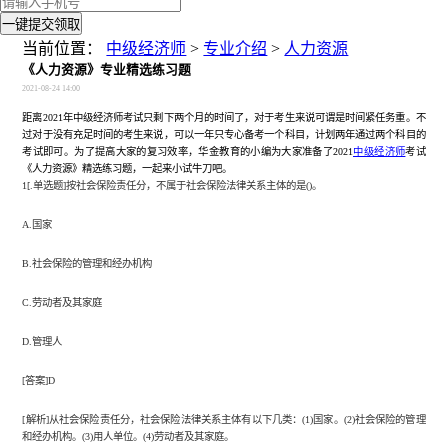
一键提交领取
当前位置：
中级经济师
>
专业介绍
>
人力资源
《人力资源》专业精选练习题
2021-08-24 14:00
距离
2021年中级经济师考试只剩下两个月的时间了，对于考生来说可谓是时间紧任务重。不
过对于没有充足时间的考生来说，可以一年只专心备考一个科目，计划两年通过两个科目的
考试即可。为了提高大家的复习效率，华金教育的小编为大家准备了
2021
中级经济师
考试
《人力资源》精选练习题，一起来小试牛刀吧。
1[.单选题]按社会保险责任分，不属于社会保险法律关系主体的是()。
A.国家
B.社会保险的管理和经办机构
C.劳动者及其家庭
D.管理人
[答案]D
[解析]从社会保险责任分，社会保险法律关系主体有以下几类：(1)国家。(2)社会保险的管理
和经办机构。(3)用人单位。(4)劳动者及其家庭。