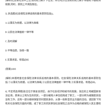
[解析]社会保险法中上位法的效力高于下位法，所以地方性法规的效力高于本级和下级政府
规章;同时，原则上不溯及既往。
5[.多选题]社会保险法律适用的基本原则包括()。
A.以事实为依据，以法律为准绳
B.公民在法律面前一律平等
C.及时调解
D.平等自愿，协商一致
E.实事求是，有错必纠
[答案]ABE
[解析]本题考査社会保险法律关系适用的基本原则。社会保险法律关系适用的基本原则包
括:①以事实为依据，以法律为准绳;②公民在法律面前一律平等;③实事求是，有错必纠。
6[.不定项选择题]张庄位于某省会郊区，由于社会经济和城市的发展，张庄的土地被国家依
法征用，原来以土地为生的农民，一部分被用人单住招用成了职工，一部分转为城镇居民但
没有工作，还有一部分继续保留农村居民身份，从事一些新型农业方面的活动。请回答下列
有关社会保险方面的问题。成了职工的农民参加社会保险之后作为合格的被保险人其主要权