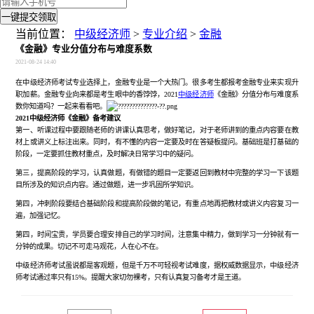
一键提交领取
当前位置：
中级经济师
>
专业介绍
>
金融
《金融》专业分值分布与难度系数
2021-08-24 14:40
在中级经济师考试专业选择上，金融专业是一个大热门。很多考生都报考金融专业来实现升
职加薪。金融专业向来都是考生眼中的香饽饽，
2021
中级经济师
《金融》分值分布与难度系
数你知道吗？一起来看看吧。
2021中级经济师《金融》备考建议
第一、听课过程中要跟随老师的讲课认真思考，做好笔记，对于老师讲到的重点内容要在教
材上或讲义上标注出来。同时，有不懂的内容一定要及时在答疑板提问。基础班是打基础的
阶段，一定要抓住教材重点，及时解决日常学习中的疑问。
第三，提高阶段的学习，认真做题，有做错的题目一定要返回到教材中完整的学习一下该题
目所涉及的知识点内容。通过做题，进一步巩固所学知识。
第四，冲刺阶段要结合基础阶段和提高阶段做的笔记，有重点地再把教材或讲义内容复习一
遍，加强记忆。
第四，时间宝贵，学员要合理安排自己的学习时间，注意集中精力，做到学习一分钟就有一
分钟的成果。切记不可走马观花，人在心不在。
中级经济师考试虽说都是客观题，但是千万不可轻视考试难度，据权威数据显示，中级经济
师考试通过率只有
15%。提醒大家切勿裸考，只有认真复习备考才是王道。