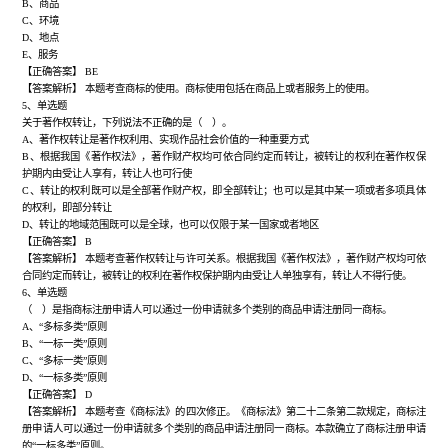
B、商品
C、环境
D、地点
E、服务
【正确答案】
BE
【答案解析】
本题考查商标的使用。商标使用包括在商品上或者服务上的使用。
5、单选题
关于著作权转让，下列说法不正确的是（ ）。
A、著作权转让是著作权利用、实现作品社会价值的一种重要方式
B、根据我国《著作权法》，著作财产权均可依合同约定而转让，被转让的权利在著作权保
护期内由受让人享有，转让人也可行使
C、转让的权利既可以是全部著作财产权，即全部转让；也可以是其中某一项或者多项具体
的权利，即部分转让
D、转让的地域范围既可以是全球，也可以仅限于某一国家或者地区
【正确答案】
B
【答案解析】
本题考查著作权转让与许可关系。根据我国《著作权法》，著作财产权均可依
合同约定而转让，被转让的权利在著作权保护期内由受让人单独享有，转让人不得行使。
6、单选题
（ ）是指商标注册申请人可以通过一份申请就多个类别的商品申请注册同一商标。
A、“多标多类”原则
B、“一标一类”原则
C、“多标一类”原则
D、“一标多类”原则
【正确答案】
D
【答案解析】
本题考查《商标法》的四次修正。《商标法》第二十二条第二款规定，商标注
册申请人可以通过一份申请就多个类别的商品申请注册同一商标。本款确立了商标注册申请
的
“一标多类”原则。