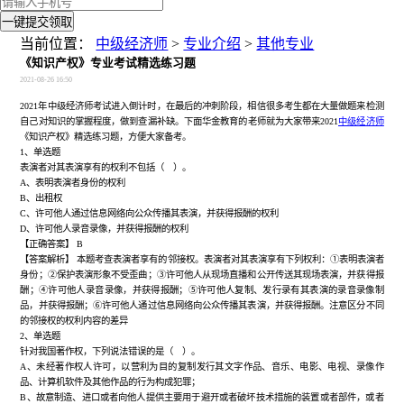
一键提交领取
当前位置：
中级经济师
>
专业介绍
>
其他专业
《知识产权》专业考试精选练习题
2021-08-26 16:50
2021年中级经济师考试进入倒计时，在最后的冲刺阶段，相信很多考生都在大量做题来检测
自己对知识的掌握程度，做到查漏补缺。下面华金教育的老师就为大家带来2021
中级经济师
《知识产权》精选练习题，方便大家备考。
1、单选题
表演者对其表演享有的权利不包括（ ）。
A、表明表演者身份的权利
B、出租权
C、许可他人通过信息网络向公众传播其表演，并获得报酬的权利
D、许可他人录音录像，并获得报酬的权利
【正确答案】
B
【答案解析】
本题考查表演者享有的邻接权。表演者对其表演享有下列权利：
①表明表演者
身份；②保护表演形象不受歪曲；③许可他人从现场直播和公开传送其现场表演，并获得报
酬；④许可他人录音录像，并获得报酬；⑤许可他人复制、发行录有其表演的录音录像制
品，并获得报酬；⑥许可他人通过信息网络向公众传播其表演，并获得报酬。注意区分不同
的邻接权的权利内容的差异
2、单选题
针对我国著作权，下列说法错误的是（ ）。
A、未经著作权人许可，以营利为目的复制发行其文字作品、音乐、电影、电视、录像作
品、计算机软件及其他作品的行为构成犯罪；
B、故意制造、进口或者向他人提供主要用于避开或者破坏技术措施的装置或者部件，或者