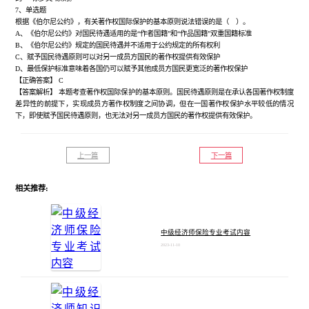
7、单选题
根据《伯尔尼公约》，有关著作权国际保护的基本原则说法错误的是（ ）。
A、《伯尔尼公约》对国民待遇适用的是“作者国籍”和“作品国籍”双重国籍标准
B、《伯尔尼公约》规定的国民待遇并不适用于公约规定的所有权利
C、赋予国民待遇原则可以对另一成员方国民的著作权提供有效保护
D、最低保护标准意味着各国仍可以赋予其他成员方国民更宽泛的著作权保护
【正确答案】
C
【答案解析】
本题考查著作权国际保护的基本原则。国民待遇原则是在承认各国著作权制度
差异性的前提下，实现成员方著作权制度之间协调，但在一国著作权保护水平较低的情况
下，即使赋予国民待遇原则，也无法对另一成员方国民的著作权提供有效保护。
上一篇
下一篇
相关推荐:
中级经济师保险专业考试内容
2023-11-10