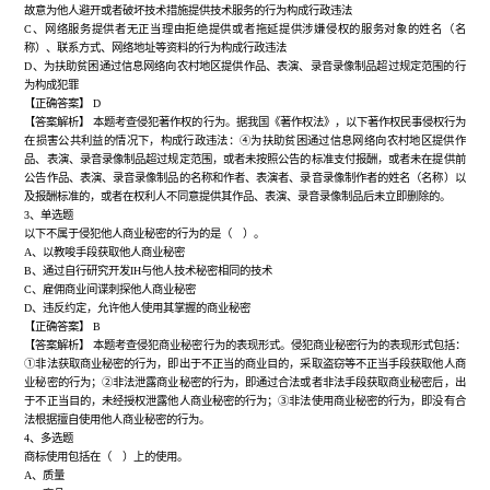
故意为他人避开或者破坏技术措施提供技术服务的行为构成行政违法
C、网络服务提供者无正当理由拒绝提供或者拖延提供涉嫌侵权的服务对象的姓名（名
称）、联系方式、网络地址等资料的行为构成行政违法
D、为扶助贫困通过信息网络向农村地区提供作品、表演、录音录像制品超过规定范围的行
为构成犯罪
【正确答案】
D
【答案解析】
本题考查侵犯著作权的行为。据我国《著作权法》，以下著作权民事侵权行为
在损害公共利益的情况下，构成行政违法：
④为扶助贫困通过信息网络向农村地区提供作
品、表演、录音录像制品超过规定范围，或者未按照公告的标准支付报酬，或者未在提供前
公告作品、表演、录音录像制品的名称和作者、表演者、录音录像制作者的姓名（名称）以
及报酬标准的，或者在权利人不同意提供其作品、表演、录音录像制品后未立即删除的。
3、单选题
以下不属于侵犯他人商业秘密的行为的是（ ）。
A、以教唆手段获取他人商业秘密
B、通过自行研究开发IH与他人技术秘密相同的技术
C、雇佣商业间谍刺探他人商业秘密
D、违反约定，允许他人使用其掌握的商业秘密
【正确答案】
B
【答案解析】
本题考查侵犯商业秘密行为的表现形式。侵犯商业秘密行为的表现形式包括：
①非法获取商业秘密的行为，即出于不正当的商业目的，采取盗窃等不正当手段获取他人商
业秘密的行为；②非法泄露商业秘密的行为，即通过合法或者非法手段获取商业秘密后，出
于不正当目的，未经授权泄露他人商业秘密的行为；③非法使用商业秘密的行为，即没有合
法根据擅自使用他人商业秘密的行为。
4、多选题
商标使用包括在（ ）上的使用。
A、质量