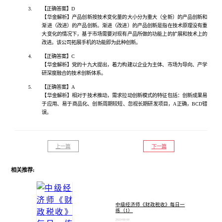
3.
【正确答案】
D
【华金解析】产品创新按技术变化量的大小分为重大（全新）的产品创新和
渐进（改进）的产品创新。渐进（改进）的产品创新是指在技术原理没有重
大变化的情况下，基于市场需要对现有产品所做的功能上的扩展和技术上的
改进。该公司拓展手机的功能即为此种创新。
4.
【正确答案】
C
【华金解析】党的十九大提出，着力构建以企业为主体、市场为导向、产学
研深度融合的技术创新体系。
5.
【正确答案】
A
【华金解析】相对于技术推动，需求拉动创新模式的特征包括：创新成果易
于应用、易于商品化、创新周期较短、忽视长期研发项目，
A正确，BCD错
误。
上一篇
下一篇
相关推荐:
中级经济师《财政税收》每日一
练（1）
2023-08-09