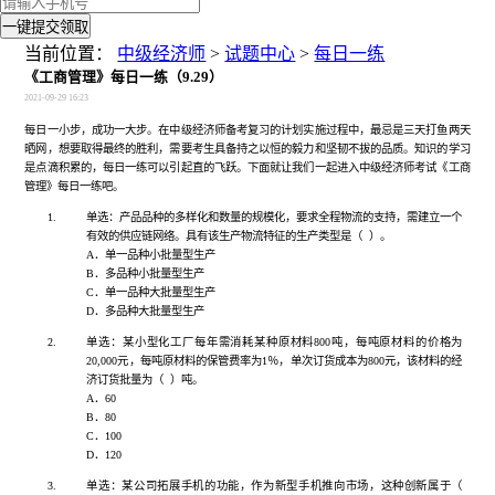
一键提交领取
当前位置：
中级经济师
>
试题中心
>
每日一练
《工商管理》每日一练（9.29）
2021-09-29 16:23
每日一小步，成功一大步。在中级经济师备考复习的计划实施过程中，最忌是三天打鱼两天
晒网，想要取得最终的胜利，需要考生具备持之以恒的毅力和坚韧不拔的品质。知识的学习
是点滴积累的，每日一练可以引起直的飞跃。下面就让我们一起进入中级经济师考试《工商
管理》每日一练吧。
1.
单选：产品品种的多样化和数量的规模化，要求全程物流的支持，需建立一个
有效的供应链网络。具有该生产物流特征的生产类型是（
）。
A．单一品种小批量型生产
B．多品种小批量型生产
C．单一品种大批量型生产
D．多品种大批量型生产
2.
单选：某小型化工厂每年需消耗某种原材料
800吨，每吨原材料的价格为
20,000元，每吨原材料的保管费率为1％，单次订货成本为800元，该材料的经
济订货批量为（ ）吨。
A．60
B．80
C．100
D．120
3.
单选：某公司拓展手机的功能，作为新型手机推向市场，这种创新属于（