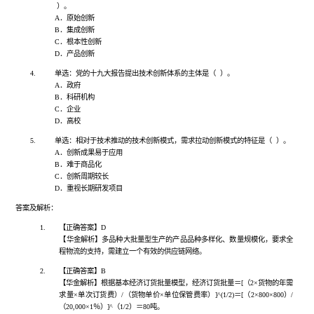
）。
A．原始创新
B．集成创新
C．根本性创新
D．产品创新
4.
单选：党的十九大报告提出技术创新体系的主体是（
）。
A．政府
B．科研机构
C．企业
D．高校
5.
单选：相对于技术推动的技术创新模式，需求拉动创新模式的特征是（
）。
A．创新成果易于应用
B．难于商品化
C．创新周期较长
D．重视长期研发项目
答案及解析：
1.
【正确答案】
D
【华金解析】多品种大批量型生产的产品品种多样化、数量规模化，要求全
程物流的支持，需建立一个有效的供应链网络。
2.
【正确答案】
B
【华金解析】根据基本经济订货批量模型，经济订货批量＝
[（2×货物的年需
求量×单次订货费）/（货物单价×单位保管费率）]^(1/2)＝[（2×800×800）/
（20,000×1％）]^（1/2）＝80吨。