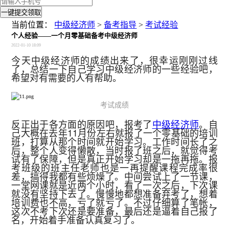
一键提交领取
当前位置：
中级经济师
>
备考指导
>
考试经验
个人经验——一个月零基础备考中级经济师
2022-01-10 18:09
今天中级经济师的成绩出来了，很幸运刚刚过线
了，总结一下自己学习中级经济师的一些经验吧，
希望对有需要的人有帮助。
考试成绩
反正出于各方面的原因吧，报考了
中级经济师
。自
己大概在去年11月份左右就报了一个零基础的培训
班，打算从那个时间就开始学习。工作时间长了之
后，整个人变得懒散，当时报了班之后，就觉得考
试有了保障，但是真正开始学习却是一拖再拖。报
考班级的班主任老师也是一再提醒课程完成率很
差，搞得我都有些烦燥了。中间尝试上了一节课，
一堂网课就是近两个小时，看了一次之后，下次课
就没有坚持下去了。慢慢地都想准备弃考了，想着
培训费也不高，亏了就亏了。不过仔细算了笔帐，
这次不考下次还是要准备，最后还是逼着自己报了
名，开始着手准备认真复习了。