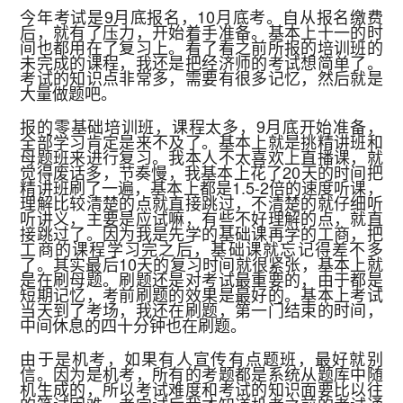
今年考试是9月底报名，10月底考。自从报名缴费
后，就有了压力，开始着手准备。基本上十一的时
间也都用在了复习上。看了看之前所报的培训班的
未完成的课程，我还是把经济师的考试想简单了。
考试的知识点非常多，需要有很多记忆，然后就是
大量做题吧。
报的零基础培训班，课程太多，9月底开始准备，
全部学习肯定是来不及了。基本上就是挑精讲班和
母题班来进行复习。我本人不太喜欢上直播课，就
觉得废话多，节奏慢，我基本上花了20天的时间把
精讲班刷了一遍，基本上都是1.5-2倍的速度听课，
理解比较清楚的点就直接跳过，不清楚的就仔细听
听讲义，主要是应试嘛，有些不好理解的点，就直
接跳过了。因为我是先学的基础课再学的工商，把
工商的课程学习完之后，基础课就忘记得差不多
了。其实最后10天的复习时间就很紧张，基本上就
是在刷母题。刷题还是对考试最重要的，由于都是
短期记忆，考前刷题的效果是最好的。基本上考试
当天到了考场，我还在刷题，第一门结束的时间，
中间休息的四十分钟也在刷题。
由于是机考，如果有人宣传有点题班，最好就别
信。因为是机考，所有的考题都是系统从题库中随
机生成的，所以考试难度和考试的知识面要比以往