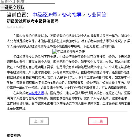
一键提交领取
当前位置：
中级经济师
>
备考指导
>
专业问答
初级没过可以考中级经济师吗
2022-10-13 10:37
在国内众多的资格考试中，不同类型的资格考试对个人的报考要求是不一样的。所以个
人只有满足报考条件，才能够通过报名进来参加考试。对于想考中级经济师的人来说，如果
个人没有拿到初级经济师资格证书能不能直接考中级呢，下面对此做出详细介绍。
初级经济师没过的情况下只要满足中级经济师报考条件是可以直接考中级的，中级经济
师报考的条件主要存在两个方面，即学历和工作经验。如果说个人是高中文化，那么此时即
使在工作经验方面已经满足了要求，但是却没有拿到初级经济师资格证书，个人是无法报考
中级经济师的。所以此时要注意，只有高中文化的人，在报考中级经济师时，还会额外增加
初级经济师资格证书的条件。如果个人是专科学历，有6年工作经验即可报考，如果是本科
学历，只需要拥有相关专业工作4年的经验，就能够报考中级经济师。如果是硕士学历，则
只需要一年的工作经验。如果是博士学历，此时工作经验不再做要求，可以选择直接报考。
在实际报考
中级经济师
时，国内是统一通过中国人事考试网来报名。在报名之前，需要
明确个人是否符合报考的条件，要提前准备报名的材料，比如个人电子照片、诚信承诺书、
工作经验证明等。其中诚信承诺书可以直接通过中国人事考试网下载，工作经验证明需要由
本单位来开具。
上一篇
下一篇
相关推荐: