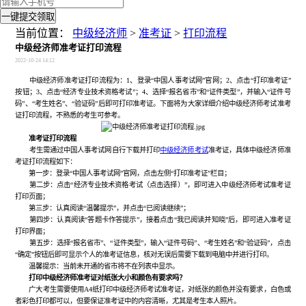
一键提交领取
当前位置：
中级经济师
>
准考证
>
打印流程
中级经济师准考证打印流程
2022-10-24 14:12
中级经济师准考证打印流程为：1、登录“中国人事考试网”官网；2、点击“打印准考证”
按钮；3、点击“经济专业技术资格考试”；4、选择“报名省市”和“证件类型”，并输入“证件号
码”、“考生姓名”、“验证码”后即可打印准考证。下面将为大家详细介绍中级经济师考试准考
证打印流程，不熟悉的考生可参考。
准考证打印流程
考生需通过中国人事考试网自行下载并打印
中级经济师考试
准考证，具体中级经济师准
考证打印流程如下：
第一步：登录“中国人事考试网”官网，点击左侧“打印准考证”栏目；
第二步：点击“经济专业技术资格考试（点击选择）”，即可进入中级经济师考试准考证
打印页面；
第三步：认真阅读“温馨提示”，并点击“已阅读继续”；
第四步：认真阅读“答题卡作答提示”，接着点击“我已阅读并知晓”后，即可进入准考证
打印界面；
第五步：选择“报名省市”、“证件类型”，输入“证件号码”、“考生姓名”和“验证码”，点击
“确定”按钮后即可显示个人的准考证信息，核对无误后需要下载到电脑中并进行打印。
温馨提示：当前未开通的省市将不在列表中显示。
打印中级经济师准考证对纸张大小和颜色有要求吗？
广大考生需要使用A4纸打印中级经济师考试准考证，对纸张的颜色并没有要求，白色或
者彩色打印都可以，但要保证准考证中的内容清晰，尤其是考生本人照片。