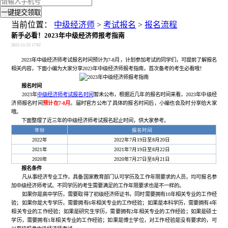
一键提交领取
当前位置：
中级经济师
>
考试报名
>
报名流程
新手必看！2023年中级经济师报考指南
2022-11-22 17:02
2023年中级经济师考试报名时间预计为7-8月，计划参加考试的同学们，可提前了解报名
相关内容，下面小编为大家分享2023年中级经济师报考指南，首次备考的考生必看哦！
报名时间
2023年
中级经济师考试报名时间
暂未公布，根据近几年的报名时间来看，2023年中级经
济师报名时间
预计在7-8月
。届时官方公布了具体的报名时间后，小编也会及时分享给大家
哦。
下面整理了近三年的中级经济师考试报名起止时间，供大家参考。
年份
报名时间
2022年
2022年7月19日至8月20日
2021年
2021年7月19日至8月22日
2020年
2020年7月27日至8月21日
报名条件
凡从事经济专业工作，具备国家教育部门认可学历及工作年限要求的人员，均可报名参
加中级经济师考试。不同学历的考生需要满足的工作年限要求也是不一样的。
如果你是高中学历，需要取得了初级经济师证书，同时需要拥有10年相关专业的工作经
验；如果你是大专学历，需要拥有6年相关专业的工作经验；如果是本科学历，需要拥有4年
相关专业的工作经验；如果是研究生学历，需要拥有2年相关专业的工作经验；如果是硕士
学历，需要拥有1年相关专业的工作经验；如果是博士学位，对工作经验是没有要求的，可