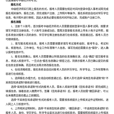
以直接报考中级经济师考试。
报名方式
中级经济师实行网上报名的形式，报考人员需要在规定时间内登录中国人事考试网完成
报名相关操作。报名之前，须完成账户注册、上传照片等操作，报名系统会自动对学历学位
信息、电子照片进行审核，因此大家务必要在报名时间开始之前，完成账户注册工作。
报名流程
1、注册个人账号。首次报考中级经济师的人员需要提前登录中国人事考试网，按要求
填写并提交注册信息。个人账号注册成功后，需再次登录报名系统上传本人电子证件照，报
名系统会对报考人员的身份、学历学位等注册信息进行在线核查。核查通过后，报考人员方
可继续报名。
2、填写报名相关信息，报考人员需要按要求填写考试报考级别、报考专业、考试科
目、核查地点、工作单位、专业工作年限等个人信息。填写完成后需要点击“保存”，进入确
认报考信息环节。
3、报名信息确认。报考人员需要确认所填选的信息准确无误，点击“确定”提交报考信
息，将进入核查环节。一旦点击“报名信息确认”按钮之后，则表示报考人员已确认提交的报
名信息全部准确。而且将无法再次修改报名信息。
4、在线资格核查。报名系统会自动对报考人员的学历学位、所学专业、工作年限等内
容进行在线核查。
5、选择报名办理方式。在线自动核查通过后，报考人员可选择“采用告知承诺制”和“不
采用告知承诺制”继续进行报名。
选择“采用告知承诺制”形式的报考人员，需本人阅读并签署《告知承诺书》即完成网上
填报信息，接着会进入缴费环节。签署《告知承诺书》后，报考人员如需“撤回承诺”，可以
在未缴费且报名截止之前撤回。
选择“不采用告知承诺制”形式的报考人员，需要按系统提示上传相关证件证明材料，进
入网上人工核查环节。
6、上传相关证明材料。选择“不采用告知承诺制”、“撤回承诺”、“不适用告知承诺制”的
报考人员，身份、学历学位、所学专业是无法进行在线核查的，需要按照系统提示上传相关