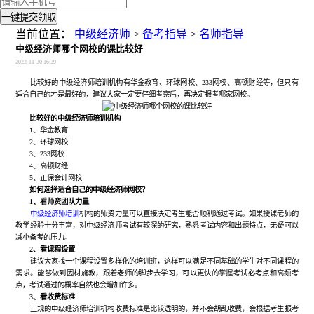
一键提交领取
当前位置：
中级经济师
>
备考指导
>
名师指导
中级经济师哪个网校的课比较好
2022-11-30 16:39
比较好的中级经济师培训机构有华金教育、环球网校、233网校、高顿财经等，但只有
适合自己的才是最好的，建议大家一定要仔细考察后，再决定报考哪家网校。
比较好的中级经济师培训机构
1、华金教育
2、环球网校
3、233网校
4、高顿财经
5、正保会计网校
如何选择适合自己的中级经济师网校？
1、看师资团队力量
中级经济师培训
机构的师资力量可以直接决定考生能否顺利通过考试。如果授课老师的
教学经验十分丰富，对中级经济师考试有较深的研究，熟悉考试内容和出题特点，无疑可以
减小备考的压力。
2、看课程设置
建议大家找一个课程设置多样化的培训班，这样可以满足不同基础的学生对不同课程的
需求。能够做到因材施教，跟着老师的脚步去学习，可以更快的掌握考试必考点和高频考
点，考试通过的概率自然也会增加许多。
3、看收费标准
正规的中级经济师培训机构收费标准是比较透明的，并不会胡乱收费，会根据考生报考