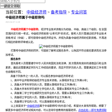
一键提交领取
当前位置：
中级经济师
>
备考指导
>
专业问答
中级经济师属于中级职称吗
2023-04-07 11:28
中级经济师属于中级职称
。经济专业技术资格分为初级、中级、高级三个级别，在全国
范围内实行统一考试。中级经济师采用“以考代评”的形式，报考人员只需通过经济专业技术
资格考试（中级），即可获得中级经济师证书，并视为具备中级经济师的任职资格，不再进
行相应的职称评审或认定。
打算考中级经济师的同学，可提前了解考试报名条件，以免因不符合报名要求而无法参
加考试。
报名条件
首先报考人员需要遵守中华人民共和国宪法和法律，其次需具有良好的道德品行和业务
素质，最后还需要满足学历与工作经验的要求，而且不同学历的人员，需要满足的工作年限
也会略有不同。
具备下列条件之一的人员，可以报名参加中级经济师考试：
1、高中毕业并取得初级经济专业技术资格，从事相关专业工作满10年；
2、具备大学专科学历的人员，需要从事相关专业工作满6年；
3、具备大学本科学历或学士学位的人员，需要从事相关专业工作满4年；
4、具备第二学士学位或研究生班毕业的人员，需要从事相关专业工作满2年；
5、具备硕士学位的人员，需要从事相关专业工作满1年；
6、具备博士学位的人员，可以直接报名参加考试。
以上就是关于“
中级经济师
属于中级职称吗”的内容介绍，希望对大家有所帮助，想要了
解更多中级经济师考试相关内容，可以咨询华金教育的客服老师，
点击此处>>即可免费领取