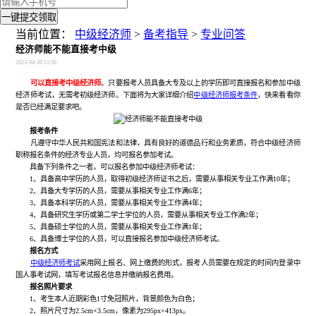
一键提交领取
当前位置：
中级经济师
>
备考指导
>
专业问答
经济师能不能直接考中级
2023-04-20 11:50
可以直接考中级经济师
。只要报考人员具备大专及以上的学历即可直接报名和参加中级
经济师考试，无需考初级经济师。下面将为大家详细介绍
中级经济师报考条件
，快来看看你
是否已经满足要求吧。
报考条件
凡遵守中华人民共和国宪法和法律，具有良好的道德品行和业务素质，符合中级经济师
职称报名条件的经济专业人员，均可报名参加考试。
具备下列条件之一者，可以报名参加中级经济师考试：
1、具备高中学历的人员，取得初级经济师证书之后，需要从事相关专业工作满10年；
2、具备大专学历的人员，需要从事相关专业工作满6年；
3、具备本科学历的人员，需要从事相关专业工作满4年；
4、具备研究生学历或第二学士学位的人员，需要从事相关专业工作满2年；
5、具备硕士学位的人员，需要从事相关专业工作满1年；
6、具备博士学位的人员，可以直接报名参加中级经济师考试。
报名方式
中级经济师考试
采用网上报名、网上缴费的形式，报考人员需要在规定的时间内登录中
国人事考试网，填写考试报名信息并缴纳报名费用。
报名照片要求
1、考生本人近期彩色1寸免冠照片，背景颜色为白色；
2、照片尺寸为2.5cm×3.5cm，像素为295px×413px。