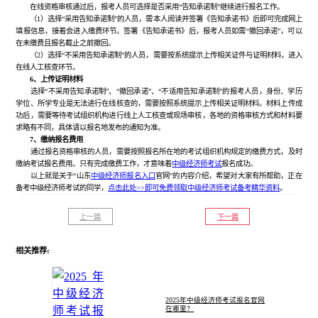
在线资格审核通过后，报考人员可选择是否采用“告知承诺制”继续进行报名工作。
（1）选择“采用告知承诺制”的人员，需本人阅读并签署《告知承诺书》后即可完成网上
填报信息，接着会进入缴费环节。签署《告知承诺书》后，报考人员如需“撤回承诺”，可以
在未缴费且报名截止之前撤回。
（2）选择“不采用告知承诺制”的人员，需要按系统提示上传相关证件与证明材料，进入
在线人工核查环节。
6、上传证明材料
选择“不采用告知承诺制”、“撤回承诺”、“不适用告知承诺制”的报考人员，身份、学历
学位、所学专业是无法进行在线核查的，需要按照系统提示上传相关证明材料。材料上传成
功后，需要等待考试组织机构进行线上人工核查或现场审核，各地的资格审核方式和材料要
求略有不同，具体请以报名地发布的通知为准。
7、缴纳报名费用
通过报名资格审核的人员，需要按照报名所在地的考试组织机构规定的缴费方式，及时
缴纳考试报名费用。只有完成缴费工作，才意味着
中级经济师考试
报名成功。
以上就是关于“山东
中级经济师报名入口
官网”的内容介绍，希望对大家有所帮助，正在
备考中级经济师考试的同学，
点击此处>>即可免费领取中级经济师考试备考精华资料
。
上一篇
下一篇
相关推荐:
2025年中级经济师考试报名官网
在哪里？