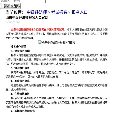
一键提交领取
当前位置：
中级经济师
>
考试报名
>
报名入口
山东中级经济师报名入口官网
2023-05-05 16:41
山东中级经济师报名入口官网在中国人事考试网
，报考人员需要在规定时间内通过中国
人事考试网完成报名工作，报名时，须认真阅读并知晓《报考须知》等有关内容，并根据相
关提示完成考试报名操作。
报名操作流程
1、登录报名官网
报考人员需要在规定时间内打开中国人事考试网，认真阅读并知晓《报考须知》等有关
内容，首次报名的人员，需要先注册个人账号，接着报名系统会对报考人员的身份、学历学
位、照片等信息进行在线核查。核查通过后，才可以继续报名。
2、填写报名信息
认真填写报考级别、报考专业、核查地点、工作单位、专业工作年限等内容，填写完成
后需要点击“保存”，即可进入报考信息确认环节。
3、确认报名信息
考生需要对所填写的报名信息进行确认，确认无误后需点击“确定”按钮提交考试报名信
息，进入核查环节。
4、在线资格审核
报名系统将自动对报考人员的学历学位、所学专业、工作年限等内容进行在线核查。对
于无法在线资格审核以及核验不通过的，须进行人工核查，报考人员需要按照报名地资格审
核部门的相关规定来办理人工审核。
5、选择报名办理方式