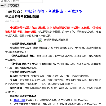
一键提交领取
当前位置：
中级经济师
>
考试指南
>
考试题型
中级经济师考试题目数量
2023-05-12 11:23
中级经济师考试总共有205道试题，其中《经济基础知识》考试共有105道题，《专业知
识和实务》考试共有100道题
。考试题型均为选择题，采用电子化、闭卷的考试形式，参加
考试的人员，需要在计算机上作答全部试题。
中级经济师考试题目数量
中级经济师考试设有《经济基础知识》和《专业知识和实务》两个科目，具体各科目的
考试题目和数量如下：
《经济基础知识》考试
：共有105道试题，包含70道单选题，35道多选题，考试题型均
为选择题。
《专业知识和实务》考试
：共有100道试题，包含60道单选题，20道多选题，20道案例
分析题，考试题型均为选择题。
中级经济师考试评分标准
单选题
：每个题目下设有4个选项，每题分值为1分，只有一个选项符合题意。
多选题
：每个题目下设有5个选项，每题分值为2分，至少有1个错误选项，有2个或2个
以上选项符合题意，错选不得分，少选、漏选的每个选项可得0.5分。
案例分析题
：由单选题和多选题组成，每题分值为2分，选错将不得分，少选每个选项
可得0.5分。
中级经济师考试注意事项
1、
中级经济师
采用电子化、闭卷的考试形式，考生仅可携带铅笔进入考场。
2、考生需要凭本人的准考证、居民身份证、社会保障卡等有效身份证件进入考场，并