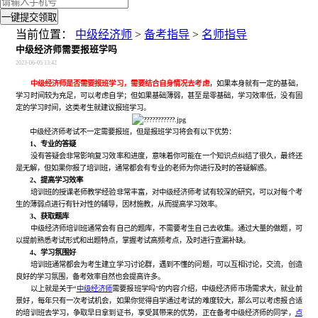
一键提交领取
当前位置：
中级经济师
>
备考指导
>
名师指导
中级经济师需要报班学吗
2023-06-05 13:42
中级经济师是否需要报班学习，需要结合自身情况去考虑
，如果本身就有一定的基础，
学习时间较为充足，可以考虑自学；但如果基础薄弱，甚至是零基础，学习效率低，没有固
定的学习时间，这类考生就建议报班学习。
中级经济师考试不一定需要报班，但是报班学习将会有以下优势：
1、专业的答疑
没有答疑会非常影响复习效率和进度，意味着你可能在一个知识点纠结了很久，最终还
是无解，但如果你报了培训班，通常都会有专业的老师为你进行及时的答疑解惑。
2、提高学习效率
培训班的授课老师教学经验非常丰富，对中级经济师考试有较深的研究，可以对每个考
生的薄弱点进行有针对性的辅导，因材施教，从而提高学习效率。
3、获取题库
中级经济师培训班通常会有自己的题库，不需要考生自己去收集。通过大量的做题，可
以提前熟悉考试形式和出题特点，掌握考试高频考点，及时进行查漏补缺。
4、学习氛围好
培训班通常都会为考生建立学习讨论群，遇到不懂的问题，可以互相讨论，交流，创造
良好的学习氛围，备考效率自然也会提高许多。
以上就是关于“
中级经济师
需要报班学吗”的内容介绍，中级经济师市场需求大，就业前
景好，每年只有一次考试机会，如果你觉得自学通过考试的难度较大，那么可以考虑报合适
的培训班去学习，争取早日拿到证书，享受其带来的优势，正在备考中级经济师的同学，
点