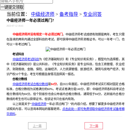
一键提交领取
当前位置：
中级经济师
>
备考指导
>
专业问答
中级经济师一年必须过两门?
2023-07-12 16:41
中级经济师并没有规定一年必须过两门
。中级经济师考试成绩有效期是两年，考生只需
在连续的两年内通过全部科目的考试，即可获得中级经济师资格证书，可以一年考一门，也
可以一年考过两门。
考试科目
中级经济师考试科目
为《经济基础知识》和《专业知识和实务》，题型均为选择题，其
中《经济基础知识》是公共科目，《专业知识和实务》是专业科目，包含工商管理、农业经
济、财政税收、金融、保险、运输经济、人力资源管理、旅游经济、建筑与房地产经济、知
识产权10个专业，考生可根据自身情况选择其一报名。
合格分数线
中级经济师考试合格分数线
是
84分
。自2022年度起，中级经济师考试实行相对固定合格
标准，合格分数线为试卷满分的60%，考试试卷满分是140分，即：中级经济师各科目考试合
格分数线均为84分。但个别省份也会公布省内合格分数线，通常低于84分，达到省内合格分
数线的考生也可以获得证书，但该证书只在省内有效。
以上就是关于“
中级经济师
一年必须过两门？”的内容介绍，想要了解更多中级经济师考
试相关内容，可以咨询本网站的客服老师，
点击此处>>即可免费领取中级经济师考试备考精
华资料
。
上一篇
下一篇