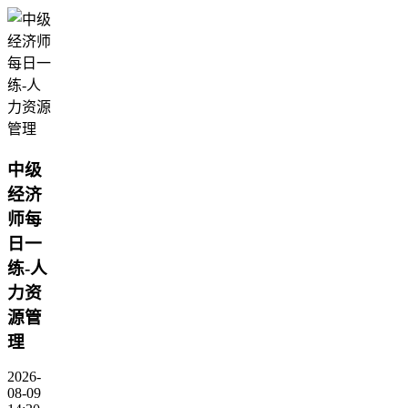
中级
经济
师每
日一
练-人
力资
源管
理
2026-
08-09