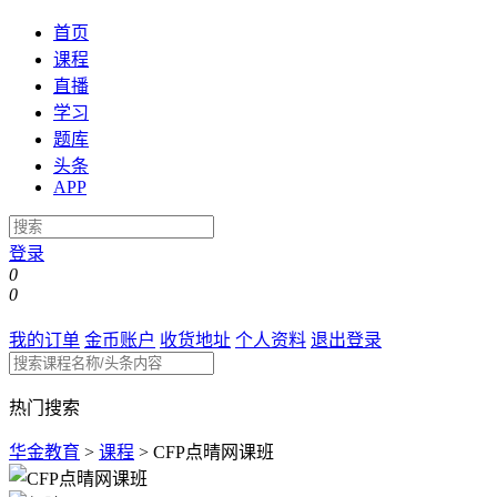
首页
课程
直播
学习
题库
头条
APP
登录
0
0
我的订单
金币账户
收货地址
个人资料
退出登录
热门搜索
华金教育
>
课程
>
CFP点晴网课班