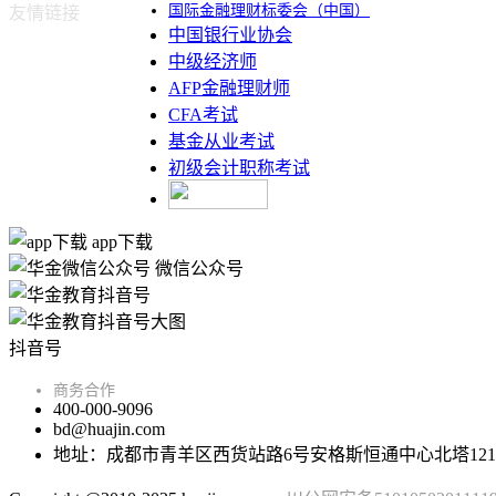
国际金融理财标委会（中国）
友情链接
中国银行业协会
中级经济师
AFP金融理财师
CFA考试
基金从业考试
初级会计职称考试
app下载
微信公众号
抖音号
商务合作
400-000-9096
bd@huajin.com
地址：成都市青羊区西货站路6号安格斯恒通中心北塔121