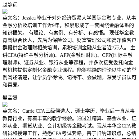
赵静远
英文名：Jessica 毕业于对外经济贸易大学国际金融专业，从事
金融分析及培训工作近9年，积累形成了一套围绕金融体系的
知识框架。 有理论、有案例、有分析、有感悟。 现任华金教
育高级合伙人，先后为保险公司、财富管理公司和高净值客户
群提供金融理财相关培训，累积培训金融从业者近7万人。 主
讲CFA(特许金融分析师)、AFP(金融理财师)、CFP(国际金融
理财师)、证券从业、银行从业等课程，并多次接受委托向金
融机构提供定制化金融专业课程。能将枯燥的理论以生动的举
例阐述清楚，让学员学得快、记得牢、会做题，深受学员认可
和喜爱。
樊孟媛
英文名：Carrie CFA三级候选人，硕士学历，毕业后一直从事
教育行业，有着丰富的教学经验。通过准精算、基金从业、证
券从业、期货从业、会计初级等金融考试。现从事华金CFA教
研员和授课工作，熟悉CFA考试套路。善于归纳知识点，总结