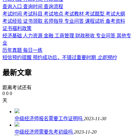
查询入口
查询时间
查询流程
考试时间
考试科目
考试地点
考试教材
考试题型
考试大纲
考试经验
证书领取
名师指导
专业问答
课程试听
备考资料
证书福利政策
经济基础
人力资源
金融
工商管理
财政税收
专业问答
其他专
业
历年真题
每日一练
短信预约提醒
预约成功后，不错过重要时期
立即预约
最新文章
距离考试还有
0
0
0
天
中级经济师报名需要工作证明吗
2023-11-30
中级经济师需要先考初级吗
2023-11-20