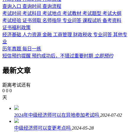
查询入口
查询时间
查询流程
考试时间
考试科目
考试地点
考试教材
考试题型
考试大纲
考试经验
证书领取
名师指导
专业问答
课程试听
备考资料
证书福利政策
经济基础
人力资源
金融
工商管理
财政税收
专业问答
其他专
业
历年真题
每日一练
短信预约提醒
预约成功后，不错过重要时期
立即预约
最新文章
距离考试还有
0
0
0
天
2024年中级经济师可以在异地参加考试吗
2024-07-02
中级经济师可以变更考点吗
2024-05-28