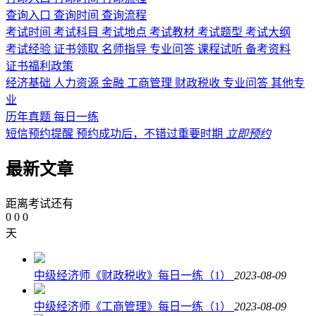
查询入口
查询时间
查询流程
考试时间
考试科目
考试地点
考试教材
考试题型
考试大纲
考试经验
证书领取
名师指导
专业问答
课程试听
备考资料
证书福利政策
经济基础
人力资源
金融
工商管理
财政税收
专业问答
其他专
业
历年真题
每日一练
短信预约提醒
预约成功后，不错过重要时期
立即预约
最新文章
距离考试还有
0
0
0
天
中级经济师《财政税收》每日一练（1）
2023-08-09
中级经济师《工商管理》每日一练（1）
2023-08-09