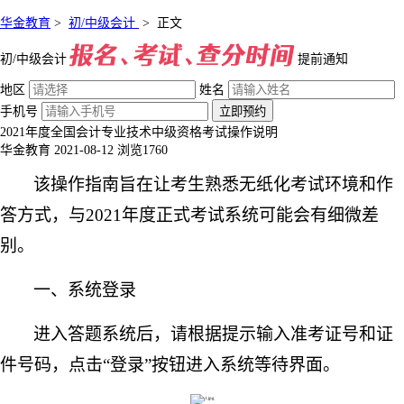
华金教育
>
初/中级会计
>
正文
初/中级会计
提前通知
地区
姓名
手机号
立即预约
2021年度全国会计专业技术中级资格考试操作说明
华金教育
2021-08-12
浏览1760
该操作指南旨在让考生熟悉无纸化考试环境和作
答方式，与
20
21
年度正式考试系统可能会有细微差
别。
一、系统登录
进入答题系统后，请根据提示输入准考证号和证
件号码，点击
“登录”按钮进入系统等待界面。