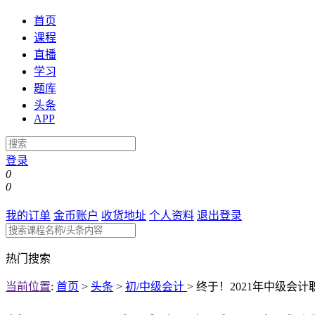
首页
课程
直播
学习
题库
头条
APP
登录
0
0
我的订单
金币账户
收货地址
个人资料
退出登录
热门搜索
当前位置
:
首页
>
头条
>
初/中级会计
>
终于！2021年中级会