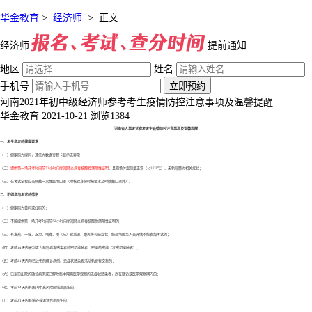
华金教育
>
经济师
>
正文
经济师
提前通知
地区
姓名
手机号
立即预约
河南2021年初中级经济师参考考生疫情防控注意事项及温馨提醒
华金教育
2021-10-21
浏览1384
河南省人事考试参考考生疫情防控注意事项及温馨提醒
一、考生参考的健康要求
（一）健康码为绿码，通信大数据行程卡显示无异常；
（二）
提供第一场开考时间前72小时内新冠肺炎病毒核酸检测阴性证明
、且现场体温测量正常（＜37.3℃）、无新冠肺炎相关症状；
（三）在考试全程应当佩戴一次性医用口罩（除核验身份时按要求及时摘戴口罩外）。
二、不得参加考试的情形
（一）健康码为黄码或红码的；
（二）不能提供第一场开考时间前72小时内新冠肺炎病毒核酸检测阴性证明的；
（三）有发热、干咳、乏力、咽痛、嗅（味）觉减退、腹泻等可疑症状，经现场医务人员评估不能参加考试的；
（四）考前14天内被判定为新冠病毒感染者的密切接触者、密接的密接（次密切接触者）；
（五）考前21天内与已公布的确诊病例、无症状感染者活动轨迹有交集的；
（六）已治愈出院的确诊病例或已解除集中隔离医学观察的无症状感染者，尚在随访或医学观察期内的；
（七）考前14天内有国内中高风险区域旅居史的；
（八）考前21天内有境外或港澳台旅居史的；