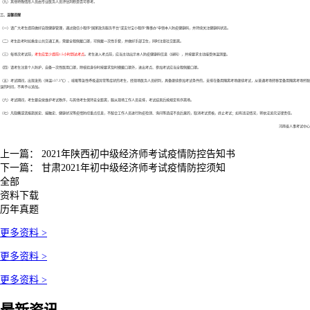
（九）其他特殊情形人员由专业医务人员评估判断是否可参考。
三、温馨提醒
（一）请广大考生提前做好自我健康管理，通过微信小程序“国家政务服务平台”或支付宝小程序“豫事办”申领本人防疫健康码，并持续关注健康码状态。
（二）考生赴考时如乘坐公共交通工具，需要全程佩戴口罩，可佩戴一次性手套，并做好手部卫生，同时注意社交距离。
（三）每场次考试前，
考生应至少提前1.5小时到达考点
。考生进入考点前，应当主动出示本人防疫健康码信息（绿码），并按要求主动接受体温测量。
（四）请考生注意个人防护，自备一次性医用口罩，除核验身份时按要求及时摘戴口罩外，进出考点、参加考试应当全程佩戴口罩。
（五）考试期间，出现发热（体温≥37.3℃）、咳嗽等急性呼吸道异常等症状的考生，经现场医务人员研判，具备继续参加考试条件的，安排在备用隔离考场继续考试，从普通考场转移至备用隔离考场所耽
误的时间，不再予以追加。
（六）考试期间，考生要自觉维护考试秩序，与其他考生保持安全距离，服从现场工作人员安排，考试结束后按规定有序离场。
（七）凡隐瞒或谎报旅居史、接触史、健康状况等疫情防控重点信息，不配合工作人员进行防疫检测、询问等造成不良后果的，取消考试资格，终止考试；如有违法情况，将依法追究法律责任。
河南省人事考试中心
上一篇：
2021年陕西初中级经济师考试疫情防控告知书
下一篇：
甘肃2021年初中级经济师考试疫情防控须知
全部
资料下载
历年真题
更多资料 >
更多资料 >
更多资料 >
最新资讯