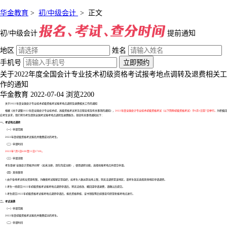
华金教育
>
初/中级会计
>
正文
初/中级会计
提前通知
地区
姓名
手机号
立即预约
关于2022年度全国会计专业技术初级资格考试报考地点调转及退费相关工
作的通知
华金教育
2022-07-04
浏览2200
关于2022年度全国会计专业技术初级资格考试报考地点调转及退费相关工作的通知
根据《关于调整2022年度全国会计专业技术初、高级资格考试考务日程安排及有关事项的通知》，
2022年度全国会计专业技术初级资格考试（以下简称初级资格考试）于8月1日至7日举行。
为积极回
应考生诉求，我们将为考生提供全国考试报考地点调转及退费服务，现就有关事项通知如下：
一、考试地点调转
（一）申请范围
2022年度初级资格考试报名并缴费成功的考生。
（二）申请时间
2022年7月5日6:00至11日17:00。
（三）申请流程
考生登录“全国会计资格评价网”（如未注册，须先完成注册），使用调转功能，选择拟报考地点并提交申请。
（四）其他事项
1.由于各地考试机位资源有限，为确保考试能够正常组织，如考生人数达到当地上限，则无法调转至该地区，请考生就近选择其他地区申请调转。
2.考生一经提交2022年初级资格考试报考地点调转申请后，将无法修改、撤回或申请退费，请确认后提交。
3.考生提交2022年初级资格考试报考地点调转申请后，报名资格审核、证书领取等后续事宜均转至新报考地点进行。
二、考试退费
（一）申请范围
2022年度初级资格考试报名并缴费成功的考生。
（二）申请时间