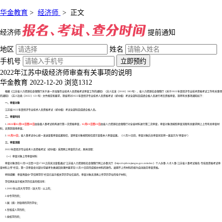
华金教育
>
经济师
>
正文
经济师
提前通知
地区
姓名
手机号
立即预约
2022年江苏中级经济师审查有关事项的说明
华金教育
2022-12-20
浏览1312
根据《江苏省人力资源社会保障厅关于进一步加强专业技术人员资格考试审查工作的通知》（苏人社发〔2018〕383号）、省人力资源社会保障厅《关于2022年度经济专业技术资格考试工作有关事项
的通知》（苏人社函〔2022〕121号）文件规定和要求，我省将对2022年度经济专业技术人员资格考试（初中级）考试全部科目成绩合格人员进行考后资格审查，现将有关事项通知如下：
一、审查对象
江苏省2022年度经济专业技术人员资格考试（初中级）考试全部科目成绩合格人员。
二、审查时间
1.
2022年12月14日至20日
由各级人事考试机构进行第一次资格审查，
12月21日至23日
由省人力资源社会保障厅对全省材料进行第二次审查，审查对象须按照审查流程有关要求网上上传有关审查材
料，无需到现场审查。
2.
12月24日
，省人事考试中心统一发送查看审查结果短信，请审查对象按照短信提示查看本人审查结果。（12月24日前，审查对象后台审查状态将一直显示为“审查中”）
三、审查流程
2022年度经济专业技术人员资格考试（初中级）采用网上审查的方式，具体流程：
（一）审查对象上传审查材料
审查对象须在12月14日至19日17:00之前关注查看通过“江苏省人力资源和社会保障厅网上办事大厅（https://rs.jshrss.jiangsu.gov.cn/index/）个人办事-人才人事-江苏省人事考试报名-专技类资格考试审
查材料上传”栏目，第一次审查会对部分存疑考生做退回处理并要求在12月19日前完成核补材料的操作。逾期不上传材料的视为自动放弃审查资格。
特别提醒：审查界面中“学信网学历”栏目已显示相关学历学位信息的，审查对象无须再上传学历学位的电子材料；
学信网未显示相关学历信息的情况有：
1.2002年以前大专学历（含大专）以上的；
2.中专学历的；
3.国（境）外取得的学历学位；
4.军校成人学历的；
5.党校学历的；