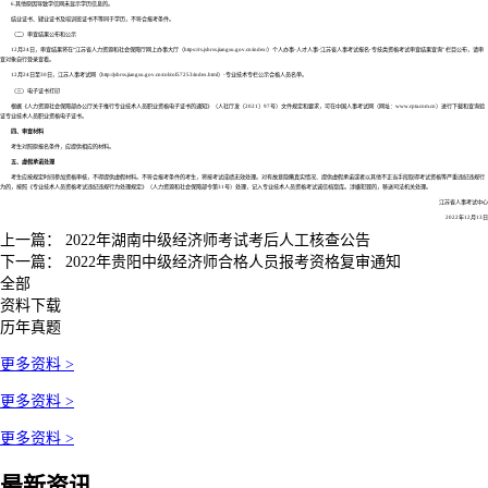
6.其他原因导致学信网未显示学历信息的。
结业证书、肄业证书及培训班证书不等同于学历，不符合报考条件。
（二）审查结果公布和公示
12月24日，审查结果将在“江苏省人力资源和社会保障厅网上办事大厅（https://rs.jshrss.jiangsu.gov.cn/index/）个人办事-人才人事-江苏省人事考试报名-专技类资格考试审查结果查询” 栏目公布，请审
查对象自行登录查看。
12月24日至30日，江苏人事考试网（http://jshrss.jiangsu.gov.cn/col/col57253/index.html）-专业技术专栏公示合格人员名单。
（三）电子证书打印
根据《人力资源社会保障部办公厅关于推行专业技术人员职业资格电子证书的通知》（人社厅发〔2021〕97号）文件规定和要求，可在中国人事考试网（网址：www.cpta.com.cn）进行下载和查询验
证专业技术人员职业资格电子证书。
四、审查材料
考生对照原报名条件，应提供相应的材料。
五、虚假承诺处理
考生应按规定时间参加资格审核，不得提供虚假材料。不符合报考条件的考生，将按考试成绩无效处理。对有故意隐瞒真实情况、提供虚假承诺或者以其他不正当手段取得考试资格等严重违纪违规行
为的，按照《专业技术人员资格考试违纪违规行为处理规定》（人力资源和社会保障部令第31号）处理，记入专业技术人员资格考试诚信档案库。涉嫌犯罪的，移送司法机关处理。
江苏省人事考试中心
2022年12月13日
上一篇：
2022年湖南中级经济师考试考后人工核查公告
下一篇：
2022年贵阳中级经济师合格人员报考资格复审通知
全部
资料下载
历年真题
更多资料 >
更多资料 >
更多资料 >
最新资讯