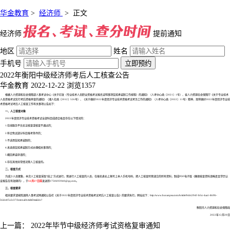
华金教育
>
经济师
>
正文
经济师
提前通知
地区
姓名
手机号
立即预约
2022年衡阳中级经济师考后人工核查公告
华金教育
2022-12-22
浏览1357
根据人力资源和社会保障部人事考试中心《关于印发〈专业技术人员职业资格考试报名证明事项告知承诺制工作规程〉的通知》（人考中心函〔2021〕1号）、省人力资源社会保障厅《关于专业技术
人员资格考试实行考后资格审查的通知》（湘人社函〔2012〕526号）、《关于做好2022年度经济专业技术资格考试考务工作的通知》（人考中心函〔2022〕11号）精神，现将做好2022年度经济专业技
术资格考试考后人工核查工作有关事项公告如下：
一、人工核查对象
2022年度经济专业技术资格考试全部科目成绩合格且存在以下情况的：
1.在线服务平台无法核查或核查不通过的；
2.符合免试部分科目报考条件的；
3.不适用告知承诺制的；
4.未选择告知承诺制方式办理相关事项的；
5.撤回承诺申请的；
6.存在其他异常情况需人工核查的。
二、核查方式
为减少人员聚集，本次人工核查采取“线上”方式进行。需进行人工核查的人员，在报名表右上角写上本人手机号码，把人工核查所需递交的所有资料，制成PDF电子版（确保核查资料清晰度且学历认
证报告在有效期内），于
12月27日前
发送到1750693940@qq.com。
三、核查要求
相关要求请按照湖南人事考试网通知公告栏《关于2022年度经济专业技术资格考试考后人工核查公告》的要求执行。网址如下：http://www.hunanpea.com/Article/94dc294f-bfcc-4aa1-869b-
56dc4f5c2c37/InternalArticleDetail.do?
衡阳市人力资源和社会保障局
2022年12月20日
上一篇：
2022年毕节中级经济师考试资格复审通知