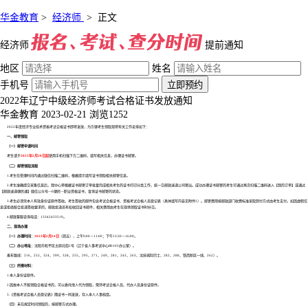
华金教育
>
经济师
>
正文
经济师
提前通知
地区
姓名
手机号
立即预约
2022年辽宁中级经济师考试合格证书发放通知
华金教育
2023-02-21
浏览1252
2022年度经济专业技术资格考试合格证书即将发放，为方便考生领取现将有关工作安排如下：
一、邮寄领取
（一）邮寄申请时间
考生请于
2023年2月20日起
使用手机扫描下方二维码，填写相关信息，办理证书邮寄。
（二）邮寄领取流程
1.考生在受理时间内通过微信扫描二维码，根据提示填写证书领取相关邮寄信息。
2.考生准确提交采集信息后，我中心将根据证书邮寄订单批量完成相关考生的证书打印分类工作，统一交邮政速递公司寄出。成功办理证书邮寄的考生可通过再次扫描二维码进入【我的订单】或通过
【邮政速递便民通】微信公众号—E便民—职业资格证书，查询证书邮寄的状态。
3.考生必须凭本人有效身份证原件签收。考生签收的邮件包含考试合格证书、资格考试合格人员登记表（具体填写内容见附件2）。邮寄费用按邮政部门收费标准采取到付方式由考生支付。如因虚假信
息或拒绝配合投递签收要求的，邮政投递员有权收回证书邮件，相关费用由考生在现场领取证书时补交。
4.邮政客服咨询电话：13342433519。
二、现场办理
（一）办理时间：
2023年2月24日
（周五），上午9:00－11:00；下午13:30－16:00。
（二）办公地址：
沈阳市和平区太原北街2号（辽宁省人事考试中心B0102办公室）。
乘车路线：216、252、324、399、328、255、295、271、249、281、243、263、沈抚城际巴士、282、288、铁西新区一线、262）。
（三）所需材料：
1.本人身份证原件。
2.因故本人不能领取合格证书的，可以委托他人代为领取，需持考试合格人员、代办人员身份证原件。
3.《资格考试合格人员登记表》随证书一同发放，存入本人人事档案。
（四）未在规定时间领取的，按邮寄方式办理。