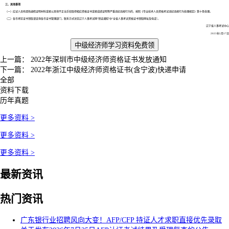
三、其他事项
（一）应试人员有提供虚假证明材料或者以其他不正当手段取得相应资格证书或者成绩证明等严重违纪违规行为的，按照《专业技术人员资格考试违纪违规行为处理规定》第十条处理。
（二）各市考区证书领取请咨询各市证书管理部门，联系方式详见辽宁人事考试网“领证通知”中“全省人事考试资格证书领取网址及电话”。
辽宁省人事考试中心
2023年2月17日
中级经济师学习资料免费领
上一篇：
2022年深圳市中级经济师资格证书发放通知
下一篇：
2022年浙江中级经济师资格证书(含宁波)快递申请
全部
资料下载
历年真题
更多资料 >
更多资料 >
更多资料 >
最新资讯
热门资讯
广东银行业招聘风向大变！AFP/CFP 持证人才求职直接优先录取