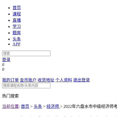
首页
课程
直播
学习
题库
头条
APP
登录
0
0
我的订单
金币账户
收货地址
个人资料
退出登录
热门搜索
当前位置
:
首页
>
头条
>
经济师
>
2022年六盘水市中级经济