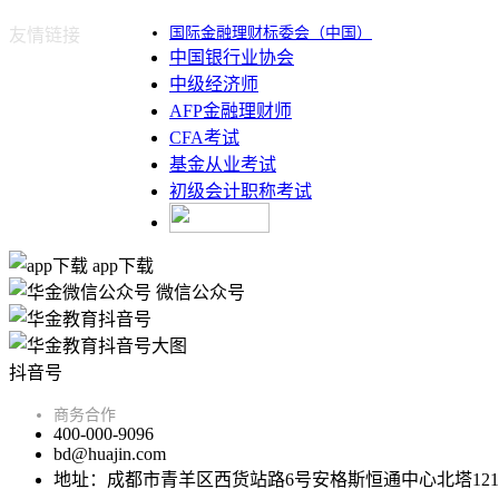
国际金融理财标委会（中国）
友情链接
中国银行业协会
中级经济师
AFP金融理财师
CFA考试
基金从业考试
初级会计职称考试
app下载
微信公众号
抖音号
商务合作
400-000-9096
bd@huajin.com
地址：成都市青羊区西货站路6号安格斯恒通中心北塔121