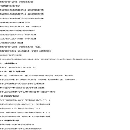
其他应付款项目＝应付利息＋应付股利＋其他应付款
2.根据明细账科目余额计算填列
预付款项项目＝预付账款明细账借方余额＋应付账款明细账借方余额
预收款项项目＝预收账款明细账贷方余额＋应收账款明细账贷方余额
应付账款项目＝预付账款明细账贷方余额＋应付账款明细账贷方余额
3.根据总账科目和明细账科目余额分析计算填列
长期借款项目＝长期借款－将于1年内（含1年）到期的长期借款
4.根据有关科目余额减去其备抵科目余额后的净额填列
固定资产项目＝固定资产－累计折旧－固定资产减值准备
无形资产项目＝无形资产－累计摊销－无形资产减值准备
应收账款项目＝应收账款－坏账准备
其他应收款项目＝应收利息＋应收股利＋其他应收款－坏账准备
在建工程项目＝在建工程－在建工程减值准备＋（工程物资－工程物资减值准备）
5.综合运用上述填列方法分析填列
存货项目＝材料采购＋原材料＋库存商品＋周转材料＋委托加工物资＋委托代销商品＋生产成本＋受托代销商品－受托代销商品款－存货跌价准备
十二、本量利分析基本公式
营业利润＝（单价－单位变动成本）×业务量－固定成本
十三、材料、燃料、动力的归集和分配
材料、燃料、动力费用分配率＝材料、燃料、动力消耗总额÷分配标准（如产品重量、耗用的原材料、生产工时等）
某种产品应负担的材料、燃料、动力费用＝该产品的重量、耗用的原材料、生产工时等×材料、燃料、动力费用分配率
某种产品材料定额消耗量＝该种产品实际产量×单位产品材料消耗定额
材料消耗量分配率＝材料实际总消耗量÷各种产品材料定额消耗量之和
某种产品应分配的材料费用＝该种产品的材料定额消耗量×材料消耗量分配率×材料单价
十四、职工薪酬的归集和分配
生产职工薪酬费用分配率＝各种产品生产职工薪酬总额÷各种产品生产工时之和
某种产品应分配的生产职工薪酬＝该种产品生产工时×生产职工薪酬费用分配率
某种产品耗用的定额工时＝该种产品投产量×单位产品工时定额
生产职工薪酬费用分配率＝各种产品生产职工薪酬总额÷各种产品定额工时之和
某种产品应分配的生产职工薪酬＝该种产品定额工时×生产职工薪酬费用分配率
十五、制造费用的归集和分配
制造费用分配率＝制造费用总额÷各产品分配标准之和
某种产品应分配的制造费用＝该种产品分配标准×制造费用分配率