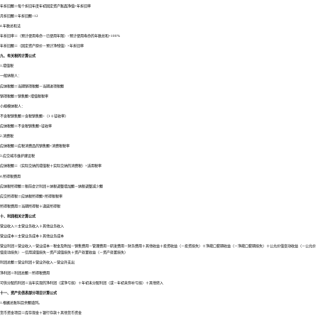
年折旧额＝每个折旧年度年初固定资产账面净值×年折旧率
月折旧额＝年折旧额÷12
4.年数总和法
年折旧率＝（预计使用寿命－已使用年限）÷预计使用寿命的年数总和×100%
年折旧额＝（固定资产原价－预计净残值）×年折旧率
九、有关税的计算公式
1.增值税
一般纳税人：
应纳税额＝当期销项税额－当期进项税额
销项税额＝销售额×增值税税率
小规模纳税人：
不含税销售额＝含税销售额÷（1＋征收率）
应纳税额＝不含税销售额×征收率
2.消费税
应纳税额＝应税消费品的销售额×消费税税率
3.应交城市维护建设税
应纳税额＝（实际交纳的增值税＋实际交纳的消费税）×适用税率
4.所得税费用
应纳税所得额＝税前会计利润＋纳税调整增加额－纳税调整减少额
应交所得税＝应纳税所得额×所得税税率
所得税费用＝当期所得税＋递延所得税
十、利润相关计算公式
营业收入＝主营业务收入＋其他业务收入
营业成本＝主营业务成本＋其他业务成本
营业利润＝营业收入－营业成本－税金及附加－销售费用－管理费用－研发费用－财务费用＋其他收益＋投资收益（－投资损失）＋净敞口套期收益（－净敞口套期损失）＋公允价值变动收益（－公允价
值变动损失）－信用减值损失－资产减值损失＋资产处置收益（－资产处置损失）
利润总额＝营业利润＋营业外收入－营业外支出
净利润＝利润总额－所得税费用
可供分配的利润＝当年实现的净利润（或净亏损）＋年初未分配利润（或－年初未弥补亏损）＋其他转入
十一、资产负债表部分项目计算公式
1.根据总账科目余额填列。
货币资金项目＝库存现金＋银行存款＋其他货币资金