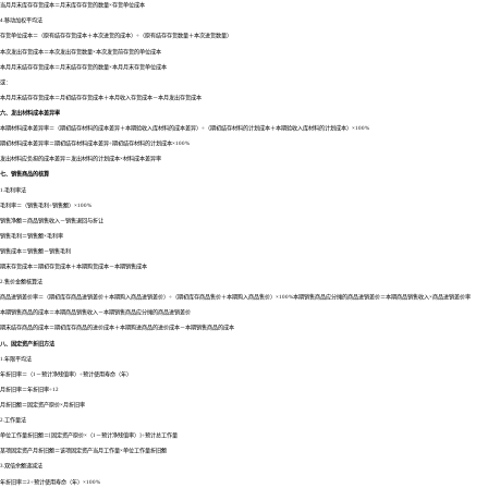
当月月末库存存货成本＝月末库存存货的数量×存货单位成本
4.移动加权平均法
存货单位成本＝（原有结存存货成本＋本次进货的成本）÷（原有结存存货数量＋本次进货数量）
本次发出存货成本＝本次发出存货数量×本次发货前存货的单位成本
本月月末结存存货成本＝月末结存存货的数量×本月月末存货单位成本
或：
本月月末结存存货成本＝月初结存存货成本＋本月收入存货成本－本月发出存货成本
六、发出材料成本差异率
本期材料成本差异率＝（期初结存材料的成本差异＋本期验收入库材料的成本差异）÷（期初结存材料的计划成本＋本期验收入库材料的计划成本）×100%
期初材料成本差异率＝期初结存材料成本差异÷期初结存材料的计划成本×100%
发出材料应负担的成本差异＝发出材料的计划成本×材料成本差异率
七、销售商品的核算
1.毛利率法
毛利率＝（销售毛利÷销售额）×100%
销售净额＝商品销售收入－销售退回与折让
销售毛利＝销售额×毛利率
销售成本＝销售额－销售毛利
期末存货成本＝期初存货成本＋本期购货成本－本期销售成本
2.售价金额核算法
商品进销差价率＝（期初库存商品进销差价＋本期购入商品进销差价）÷（期初库存商品售价＋本期购入商品售价）×100%本期销售商品应分摊的商品进销差价＝本期商品销售收入×商品进销差价率
本期销售商品的成本＝本期商品销售收入－本期销售商品应分摊的商品进销差价
期末结存商品的成本＝期初库存商品的进价成本＋本期购进商品的进价成本－本期销售商品的成本
八、固定资产折旧方法
1.年限平均法
年折旧率＝（1－预计净残值率）÷预计使用寿命（年）
月折旧率＝年折旧率÷12
月折旧额＝固定资产原价×月折旧率
2.工作量法
单位工作量折旧额＝[固定资产原价×（1－预计净残值率）]÷预计总工作量
某项固定资产月折旧额＝该项固定资产当月工作量×单位工作量折旧额
3.双倍余额递减法
年折旧率＝2÷预计使用寿命（年）×100%