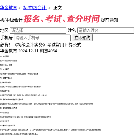
华金教育
>
初/中级会计
>
正文
初/中级会计
提前通知
地区
姓名
手机号
立即预约
必背！《初级会计实务》考试常用计算公式
华金教育
2024-12-11
浏览4064
一、会计等式
资产＝负债＋所有者权益
利润＝收入－费用
二、会计账户
期末余额＝期初余额＋本期增加发生额－本期减少发生额
三、试算平衡公式
发生额试算平衡：
全部账户本期借方发生额合计＝全部账户本期贷方发生额合计
余额试算平衡：
全部账户借方期末（初）余额合计＝全部账户贷方期末（初）余额合计
四、银行存款余额调节表计算公式
企业银行存款日记账余额＋银行已收企业未收款－银行已付企业未付款＝银行对账单存款余额＋企业已收银行未收款－企业已付银行未付款
五、发出存货的计价方法
1.个别计价法
发出存货的实际成本＝∑各批（次）存货发出数量×该批次存货实际进货单价
2.先进先出法
3.月末一次加权平均法
存货单位成本＝[月初库存存货的实际成本＋∑（当月各批进货的实际单位成本×当月各批进货的数量）]÷（月初库存存货数量＋当月各批进货数量之和）
当月发出存货成本＝当月发出存货的数量×存货单位成本