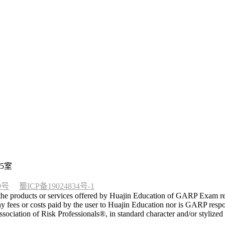
5室
9号
蜀ICP备19024834号-1
he products or services offered by Huajin Education of GARP Exam rela
 fees or costs paid by the user to Huajin Education nor is GARP respon
tion of Risk Professionals®, in standard character and/or stylized 