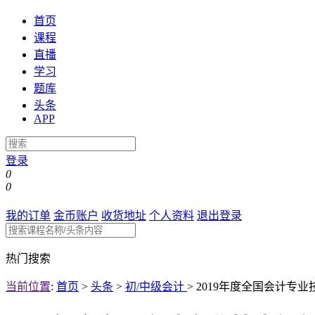
首页
课程
直播
学习
题库
头条
APP
登录
0
0
我的订单
金币账户
收货地址
个人资料
退出登录
热门搜索
当前位置
:
首页
>
头条
>
初/中级会计
>
2019年度全国会计专