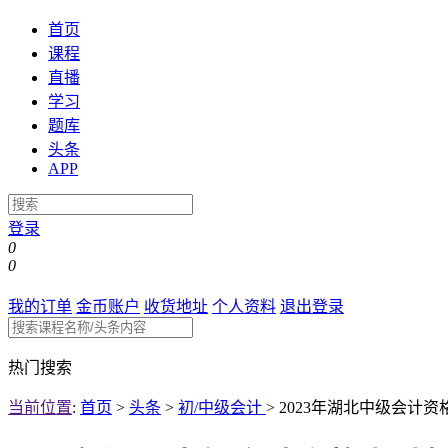
首页
课程
直播
学习
题库
头条
APP
登录
0
0
我的订单
金币账户
收货地址
个人资料
退出登录
热门搜索
当前位置
:
首页
>
头条
>
初/中级会计
>
2023年湖北中级会计