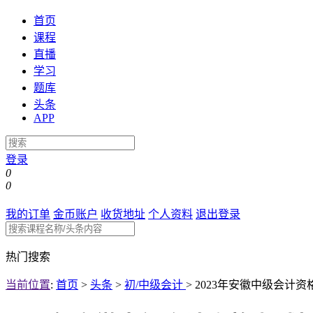
首页
课程
直播
学习
题库
头条
APP
登录
0
0
我的订单
金币账户
收货地址
个人资料
退出登录
热门搜索
当前位置
:
首页
>
头条
>
初/中级会计
>
2023年安徽中级会计