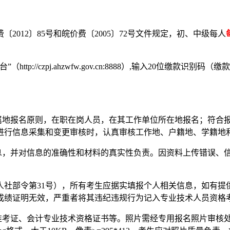
12〕85号和皖价费〔2005〕72号文件规定，初、中级每人
://czpj.ahzwfw.gov.cn:8888）,输入20位缴
地报名原则，在职在岗人员，在其工作单位所在地报名；符合
进行信息采集和变更审核时，认真审核工作地、户籍地、学籍地
，并对信息的准确性和材料的真实性负责。因资料上传错误、
部令第31号），所有考生应据实填报个人相关信息，如有提
成绩证明无效，严重者将其违纪违规行为记入专业技术人员资格
考证、会计专业技术资格证书等。照片需经专用报名照片审核