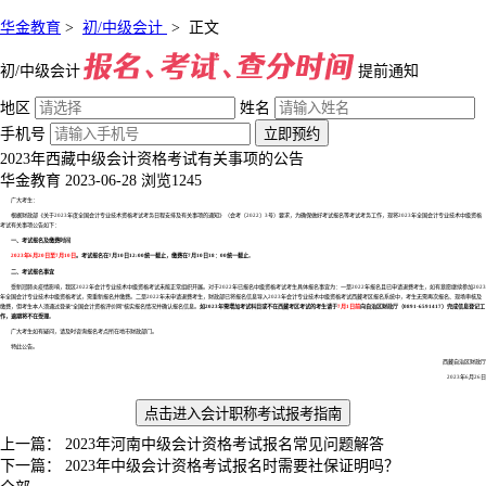
华金教育
>
初/中级会计
>
正文
初/中级会计
提前通知
地区
姓名
手机号
立即预约
2023年西藏中级会计资格考试有关事项的公告
华金教育
2023-06-28
浏览1245
广大考生：
根据财政部《关于2023年度全国会计专业技术资格考试考务日程安排及有关事项的通知》（会考〔2022〕3号）要求，为确保做好考试报名等考试考务工作，现将2023年全国会计专业技术中级资格
考试有关事项公告如下：
一、考试报名及缴费时间
2023年6月20日至7月10日
。考试报名在7月10日12:00统一截止，缴费在7月10日18：00统一截止
。
二、考试报名事宜
受新冠肺炎疫情影响，我区2022年会计专业技术中级资格考试未能正常组织开展。对于2022年已报名中级资格考试考生具体报名事宜为：一是2022年报名且已申请退费考生，如有意愿继续参加2023
年全国会计专业技术中级资格考试，需重新报名并缴费。二是2022年未申请退费考生，财政部已将报名信息导入2023年会计专业技术中级资格考试西藏考区报名系统中，考生无需再次报名、现场审核及
缴费，但考生本人须通过登录“全国会计资格评价网”核实报名情况并确认报名信息。
如2023年需增加考试科目或不在西藏考区考试的考生请于
7月1日前
向自治区财政厅（0891-6591417）完成信息登记工
作，逾期将不在受理
。
广大考生如有疑问，请及时咨询报名考点所在地市财政部门。
特此公告。
西藏自治区财政厅
2023年6月26日
点击进入会计职称
考试报考指南
上一篇：
2023年河南中级会计资格考试报名常见问题解答
下一篇：
2023年中级会计资格考试报名时需要社保证明吗？