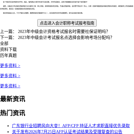
各个地区的信息审核时间不同，因此，强烈建议大家尽早进行信息采集，尽早完成报名，这样才能踏踏实实的进行接下来的备考！
通常，中级会计考试报名资格审核方式主要有三种：网上审核，现场审核和考后审核。不通过资格审核，肯定拿不到证书！所以，大家一定要仔细查看各地报名简章中的规定，按照要求上传或准备相
关审核资料，报名后一定要查看报名系统里报名状态。
报名审核通过之后，千万不要忘记缴费，缴费是报名的重要环节之一，未在规定时间内完成缴费的，视为自动放弃报名哦。
点击进入会计职称
考试报考指南
上一篇：
2023年中级会计资格考试报名时需要社保证明吗？
下一篇：
2023年中级会计考试报名点选择会影响考场分配吗？
全部
资料下载
历年真题
更多资料 >
更多资料 >
更多资料 >
最新资讯
热门资讯
广东银行业招聘风向大变！AFP/CFP 持证人才求职直接优先录取
关于发布2026年7月25日AFP认证考试结果及受理复查的公告