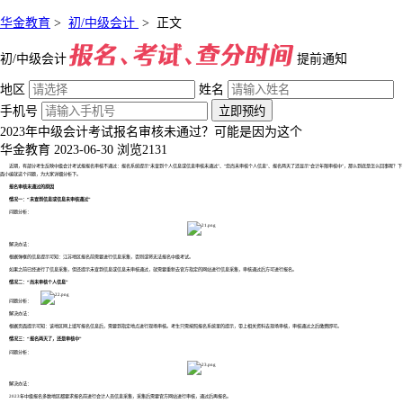
华金教育
>
初/中级会计
>
正文
初/中级会计
提前通知
地区
姓名
手机号
立即预约
2023年中级会计考试报名审核未通过？可能是因为这个
华金教育
2023-06-30
浏览2131
近期，有部分考生反映中级会计考试报报名审核不通过：报名系统提示“未查到个人信息或信息审核未通过”、“您尚未审核个人信息”、报名两天了还显示“会计年限审核中”，那么到底是怎么回事呢？下
面小编就这个问题，为大家详细分析下。
报名审核未通过的原因
情况一：“未查到信息或信息未审核通过”
问题分析：
解决办法：
根据弹框的信息提示可知：江苏地区报名前需要进行信息采集，否则或将无法报名中级考试。
如果之前已经进行了信息采集，但还提示未查到信息或信息未审核通过，就需要重新去官方指定的网站进行信息采集，审核通过后方可进行报名。
情况二：“尚未审核个人信息”
问题分析：
解决办法：
根据页面提示可知：该地区网上填写报名信息后，需要到指定地点进行现场审核。考生只需按照报名系统里的提示，带上相关资料去现场审核，审核通过之后缴费即可。
情况三：“报名两天了，还是审核中”
问题分析：
解决办法：
2023年中级报名多数地区都要求报名前进行会计人员信息采集，采集后需要官方网站进行审核，通过后再报名。