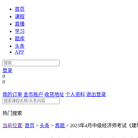
首页
课程
直播
学习
题库
头条
APP
登录
0
0
我的订单
金币账户
收货地址
个人资料
退出登录
热门搜索
当前位置
:
首页
>
头条
>
真题
>
2023年4月中级经济师考试《