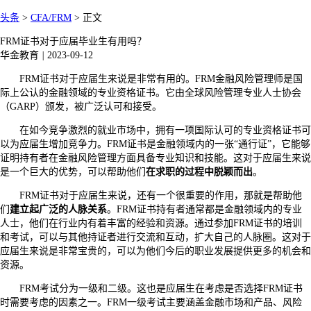
头条
>
CFA/FRM
>
正文
FRM证书对于应届毕业生有用吗？
华金教育
|
2023-09-12
FRM证书对于应届生来说是非常有用的。FRM金融风险管理师是国
际上公认的金融领域的专业资格证书。它由全球风险管理专业人士协会
（GARP）颁发，被广泛认可和接受。
在如今竞争激烈的就业市场中，拥有一项国际认可的专业资格证书可
以为应届生增加竞争力。FRM证书是金融领域内的一张“通行证”，它能够
证明持有者在金融风险管理方面具备专业知识和技能。这对于应届生来说
是一个巨大的优势，可以帮助他们
在求职的过程中脱颖而出
。
FRM证书对于应届生来说，还有一个很重要的作用，那就是帮助他
们
建立起广泛的人脉关系
。FRM证书持有者通常都是金融领域内的专业
人士，他们在行业内有着丰富的经验和资源。通过参加FRM证书的培训
和考试，可以与其他持证者进行交流和互动，扩大自己的人脉圈。这对于
应届生来说是非常宝贵的，可以为他们今后的职业发展提供更多的机会和
资源。
FRM考试分为一级和二级。这也是应届生在考虑是否选择FRM证书
时需要考虑的因素之一。FRM一级考试主要涵盖金融市场和产品、风险