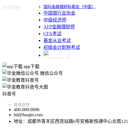
国际金融理财标委会（中国）
友情链接
中国银行业协会
中级经济师
AFP金融理财师
CFA考试
基金从业考试
初级会计职称考试
app下载
微信公众号
抖音号
商务合作
400-000-9096
bd@huajin.com
地址：成都市青羊区西货站路6号安格斯恒通中心北塔121