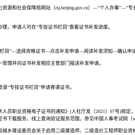
源和社会保障局网站（rsj.beijing.gov.cn）—“个人办
，申请人可在“专技证书栏目”查看证书补发进度。
技证书栏目”—选择资格证书—点击补发申请—阅读补发须知—确认申
受理并向证书补发相应主管部门报送补发申请。
录“专技证书栏目”申请寄递证书。
职业资格电子证书的通知》(人社厅发〔2021〕97号)规定
载服务、线上查询验证服务范围，参见中国人事考试网（www.cpt
乡建设委员会关于启用二级建造师、二级造价工程师职业资格电