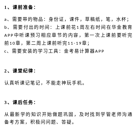
1
、课前准备：
、需要带的物品：身份证，课件，草稿纸，笔，水杯；
a
、需要付出的时间：上课前花
周左右时间在华金教育
b
1
中听课预习相应章节的内容，第一次上课前要听完
APP
前
章，第二周上课前听完
章；
10
11-19
、需要安装的学习工具：金考易计算器
c
APP
2
、课堂纪律：
认真听课记笔记，不能走神玩手机。
3
、课后任务：
从最新学的知识开始做题巩固，及时找到学管老师沟通
备考方案，积极问问题、答疑。