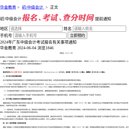
华金教育
>
初/中级会计
>
正文
初/中级会计
提前通知
地区
姓名
手机号
立即预约
2024年广东中级会计考试报名有关事项通知
华金教育
2024-06-04
浏览1846
粤财会〔2024〕4号
各地级以上市财政局，韶关市人事考试中心：
根据《广东省财政厅 广东省人力资源和社会保障厅关于2024年度全国会计专业技术资格考试考务日程安排及有关事项的通知》（粤财会〔2023〕17号），为做好全国会计专业技术中级资格考试（以
下简称会计中级资格考试）报名组织工作，现将有关事项通知如下：
一、关于报名时间
报名时间为
6月12日至7月2日
，通过登录“全国会计资格评价网”（http://kzp.mof.gov.cn）进行报名。
报名统一在7月2日12:00截止，缴费统一在7月2日18:00截止
。
二、关于会计信息采集和更新
会计中级资格考试报名将调用会计人员管理系统信息对考生报名信息进行校验，未完成信息采集或信息更新将影响正常报名。
（一）广东省（不含深圳市）考生登录“广东省会计信息服务平台”（https://kj.czt.gd.gov.cn:8093/#/login）或在“广东财政”微信公众号“政务服务”栏目点击“会计信息服务平台”进行信息采集或信息更新；
深圳市考生登录“深圳市会计管理综合平台”（https://public.szfb.sz.gov.cn/acc）或通过“深圳财政发布”微信公众号点击“便民服务”的“会计综合业务办理”模块进行信息采集或更新。
（二）符合报名条件但因个人信息未更新造成审核未通过的考生，请按照报名网页提示，登录相关平台填报或更新相关信息。
（三）已在省外完成信息采集将在广东省或广东深圳市报名的考生，为避免影响会计中级资格考试报名，请尽快将会计人员信息调转至广东省或广东深圳市。
三、关于外籍人员报考会计中级资格考试规定
根据全国会计专业技术资格考试领导小组办公室《关于向外籍人员开放会计专业技术资格考试有关事项的通知》（会考〔2024〕1号）规定，向在境内合法工作和居留的外籍人员开放会计专业技术资
格考试，与境内考生实行统一的考试制度。
（一）报名地点。符合报名条件的外籍人员，按照就近方便原则报名。在中国境内有工作单位的，在其工作单位所在地报名；为境内学校在校学生的，在其学籍所在地报名；其他人员在其境内居住地
报名。所有报名参加考试人员，均在其报名所在地参加考试。
（二）报名条件审核。外籍人员在报名时提交的身份证明包括有效护照等。报名条件中有学历、学位和从事会计工作年限规定的，应提交国务院教育行政部门认可的相应学历或学位证书，以及本人工
作单位出具的从事会计工作年限证明。外籍人员在境外的会计从业经历，可计入从事会计工作年限。
四、关于《财务管理》科目免试申请
根据《财政部 人力资源社会保障部 教育部关于做好会计专业学位与会计专业技术资格衔接有关工作的通知》（财会〔2024〕7号）规定，获得国务院教育行政部门认可的境内会计硕士专业学位、会计