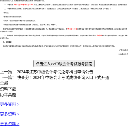
博士专业学位的人员，报考会计中级资格考试可免试《财务管理》科目。
（一）申请方式。
6月12日9:00至7月1日12:00
，符合上述规定人员可登录广东省会计信息服务平台-“业务办理”-“会计专业技术资格考试”-“《财务管理》免试申请”栏目办理免试申请，逾期不再受理。
（二）申请免试需提交的材料。申请人员登录系统选择报考所在地市，填写相关信息、近期正面免冠彩色照片（jpg格式），并上传提交以下材料的彩色扫描件（pdf格式）：
1.身份证；
2.会计硕士/博士专业学位证书；
3.学信网下载的《中国高等教育学位在线验证报告》；
4.中级会计专业技术资格考试免试科目申请表（系统生成，申请人本人签名，附件1）。
申请人员无法提供学信网下载的《中国高等教育学位在线验证报告》的，请选择学位线下验证方式，于
7月1日17:00前
携带学位证书原件至所在地市考试管理机构进行现场核验，具体安排由各地市考
试管理机构另行通知。
（三）免试审核。免试申请由各地市考试管理机构负责审核，对不符合免试条件的申请应说明原因及时通过系统告知考生；请各地市考试管理机构于
7月3日前
将本地区通过审核的免试人员名单汇总报
送省会计考办。
五、工作要求
各地市考试管理机构应加强会计中级资格考试报名相关政策宣传，严格按规定做好考试报名组织实施工作，提升考试服务水平，确保我省会计中级资格考试报名工作顺利有序开展。
广东省财政厅
2024年6月2日
点击进入>>
中级会计考试报考指南
上一篇：
2024年江苏中级会计考试免考科目申请公告
下一篇：
快查分！2024年中级会计考试成绩查询入口正式开通
全部
资料下载
历年真题
更多资料 >
更多资料 >
更多资料 >