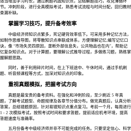
适当增加学习时长，通过刷题巩固知识点，总结解题技巧，攻克薄弱环
节。冲刺阶段，进行全真模拟考试，熟悉考试流程与时间分配，回归教材
查漏补缺。
掌握学习技巧，提升备考效率
中级经济师知识点繁多，死记硬背效率低下。可采用多种记忆方法，
如制作思维导图，将零散知识点串联成体系，方便理解记忆;编写记忆口
诀，像 “市场失灵四原因，垄断外部信息失，公共物品也在内”，帮助记
忆复杂知识点。对于计算题，要理解公式推导过程，多做练习题，熟练掌
握解题思路。
同时，善于利用碎片时间，在上下班途中、午休时间，通过手机刷
题、听音频课程等方式，加深对知识点的印象。
重视真题模拟，把握考试方向
真题是最宝贵的备考资料。在强化和冲刺阶段，至少刷近 5 年真
题，了解考试题型、命题规律及各章节分值分布。做完真题后，认真分析
答案，总结错题原因，针对易错知识点重点复习。考前一个月，每周进行
1 - 2 次模拟考试，按照考试时间和要求答题，提前适应机考环境，提高
答题速度与准确率。
五月份备考中级经济师并非不可能完成的任务。只要坚定信心、科学