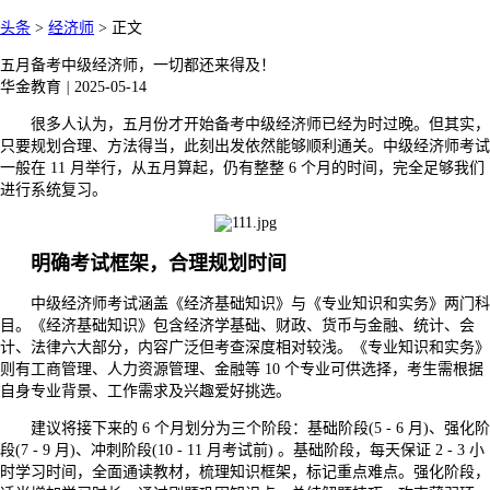
头条
>
经济师
>
正文
五月备考中级经济师，一切都还来得及！​
华金教育
|
2025-05-14
很多人认为，五月份才开始备考中级经济师已经为时过晚。但其实，
只要规划合理、方法得当，此刻出发依然能够顺利通关。中级经济师考试
一般在 11 月举行，从五月算起，仍有整整 6 个月的时间，完全足够我们
进行系统复习。
明确考试框架，合理规划时间
中级经济师考试涵盖《经济基础知识》与《专业知识和实务》两门科
目。《经济基础知识》包含经济学基础、财政、货币与金融、统计、会
计、法律六大部分，内容广泛但考查深度相对较浅。《专业知识和实务》
则有工商管理、人力资源管理、金融等 10 个专业可供选择，考生需根据
自身专业背景、工作需求及兴趣爱好挑选。
建议将接下来的 6 个月划分为三个阶段：基础阶段(5 - 6 月)、强化阶
段(7 - 9 月)、冲刺阶段(10 - 11 月考试前) 。基础阶段，每天保证 2 - 3 小
时学习时间，全面通读教材，梳理知识框架，标记重点难点。强化阶段，