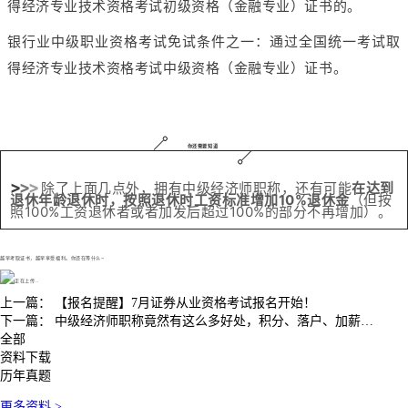
得经济专业技术资格考试初级资格（金融专业）证书的。
银行业中级职业资格考试免试条件之一：通过全国统一考试取
得经济专业技术资格考试中级资格（金融专业）证书。
你还需要知道
>
>
>
除了上面几点外，拥有中级经济师职称，还有可能
在达到
退休年龄退休时，按照退休时工资标准增加10%退休金
（但按
照100%工资退休者或者加发后超过100%的部分不再增加）。
越早考取证书，
越早
享受福利。你还在等什么~
上一篇：
【报名提醒】7月证券从业资格考试报名开始！
下一篇：
中级经济师职称竟然有这么多好处，积分、落户、加薪…
全部
资料下载
历年真题
更多资料 >