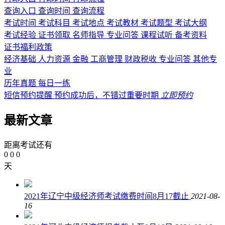
查询入口
查询时间
查询流程
考试时间
考试科目
考试地点
考试教材
考试题型
考试大纲
考试经验
证书领取
名师指导
专业问答
课程试听
备考资料
证书福利政策
经济基础
人力资源
金融
工商管理
财政税收
专业问答
其他专
业
历年真题
每日一练
短信预约提醒
预约成功后，不错过重要时期
立即预约
最新文章
距离考试还有
0
0
0
天
2021年辽宁中级经济师考试缴费时间8月17截止
2021-08-
16