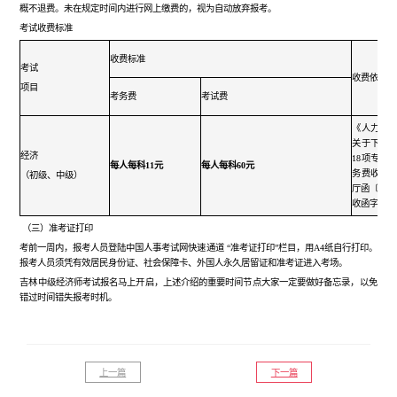
概不退费。未在规定时间内进行网上缴费的，视为自动放弃报考。
考试收费标准
收费标准
考试
收费依据
项目
考务费
考试费
《人力资
关于下发
经济
18项专业
每人每科11元
每人每科60元
务费收费
（初级、中级）
厅函〔201
收函字〔20
（三）准考证打印
考前一周内，报考人员登陆中国人事考试网快速通道
“准考证打印”栏目，用A4纸自行打印。
报考人员须凭有效居民身份证、社会保障卡、外国人永久居留证和准考证进入考场。
吉林中级经济师考试报名马上开启，上述介绍的重要时间节点大家一定要做好备忘录，以免
错过时间错失报考时机。
上一篇
下一篇