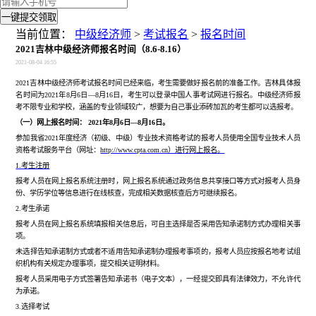
一键提交领取
当前位置：
中级经济师
>
考试报名
>
报名时间
2021吉林中级经济师报名时间（8.6-8.16）
2021-08-04 16:55
2021吉林中级经济师考试报名时间已经来临，考生需要做好报名前的准备工作。吉林具体报
名时间为2021年8月6日—8月16日，考生可以登录中国人事考试网进行报名。中级经济师报
考不限专业和学校，涵盖的专业领域较广，想要为自己事业添砖加瓦的考生都可以选报考。
（一）网上报名时间：
2021年8月6日—8月16日。
参加我省
2021年度经济（初级、中级）专业技术资格考试的报考人员使用全国专业技术人员
资格考试服务平台（网址：
http://www.cpta.com.cn）进行网上报名。
1.考生注册
报考人员在网上报名系统注册时，网上报名系统通过政务信息共享接口等方式对报考人员身
份、学历学位等信息进行在线核查，完成相关数据核查后方可继续报名。
2.考生承诺
报考人员在网上报名系统填报相关信息后，可自主选择是否采用告知承诺制方式办理相关事
项。
未选择告知承诺制方式或者不适用告知承诺制办理报考事项的，报考人员应按报名地考试组
织机构有关规定办理事项，提交相关证明材料。
报考人员采用电子方式签署告知承诺书（电子文本），一经提交即具有法律效力，不允许代
为承诺。
3.选择考试