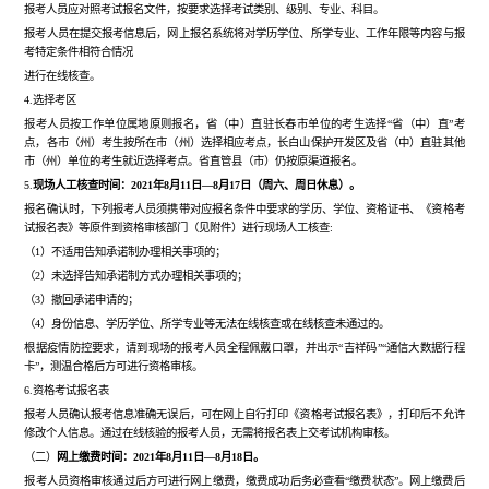
报考人员应对照考试报名文件，按要求选择考试类别、级别、专业、科目。
报考人员在提交报考信息后，网上报名系统将对学历学位、所学专业、工作年限等内容与报
考特定条件相符合情况
进行在线核查。
4.选择考区
报考人员按工作单位属地原则报名，省（中）直驻长春市单位的考生选择
“省（中）直”考
点，各市（州）考生按所在市（州）选择相应考点，长白山保护开发区及省（中）直驻其他
市（州）单位的考生就近选择考点。省直管县（市）仍按原渠道报名。
5.
现场人工核查时间：2021年8月11日—8月17日（周六、周日休息）。
报名确认时，下列报考人员须携带对应报名条件中要求的学历、学位、资格证书、《资格考
试报名表》等原件到资格审核部门（见附件）进行现场人工核查
:
（
1）不适用告知承诺制办理相关事项的；
（
2）未选择告知承诺制方式办理相关事项的；
（
3）撤回承诺申请的；
（
4）身份信息、学历学位、所学专业等无法在线核查或在线核查未通过的。
根据疫情防控要求，请到现场的报考人员全程佩戴口罩，并出示
“吉祥码”“通信大数据行程
卡”，测温合格后方可进行资格审核。
6.资格考试报名表
报考人员确认报考信息准确无误后，可在网上自行打印《资格考试报名表》，打印后不允许
修改个人信息。通过在线核验的报考人员，无需将报名表上交考试机构审核。
（二）
网上缴费时间：
2021年8月11日—8月18日。
报考人员资格审核通过后方可进行网上缴费，缴费成功后务必查看
“缴费状态”。网上缴费后