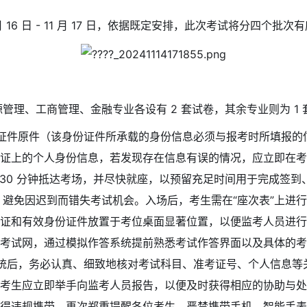
月 16 日 - 11 月 17 日，依据既定安排，此次考试将分四个
管理、工商管理、金融专业各设有 2 套试卷，其余专业则为 1 
份证件原件（该身份证件所承载的身份信息必须与报考时所填报
证上的个人身份信息，若发现存在信息有误的情况，应立即在考
 30 分钟抵达考场，并尽快就座，以预留充足时间用于完成签
，避免因迟到而错失考试机会。入场后，考生需在“座次表”上进行
证和有效身份证件放置于考位桌面显著位置，以便监考人员进行
考试网，通过模拟作答系统提前熟悉考试作答界面以及具体的考
系统后，务必认真、细致地核对考试科目、准考证号、个人信息
考生应立即举手向监考人员报告，以便及时获得相应的协助与处
得违规携带。再次郑重提醒各位考生，严禁携带手机、智能手表